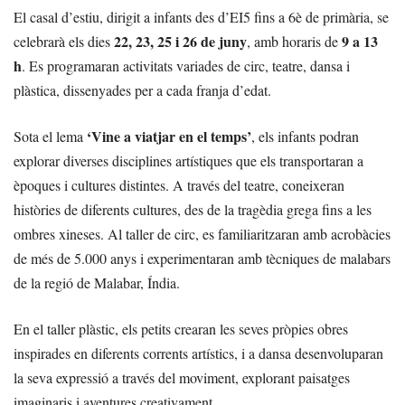
El casal d’estiu, dirigit a infants des d’EI5 fins a 6è de primària, se
22, 23, 25 i 26 de juny
9 a 13
celebrarà els dies
, amb horaris de
h
. Es programaran activitats variades de circ, teatre, dansa i
plàstica, dissenyades per a cada franja d’edat.
‘Vine a viatjar en el temps’
Sota el lema
, els infants podran
explorar diverses disciplines artístiques que els transportaran a
èpoques i cultures distintes. A través del teatre, coneixeran
històries de diferents cultures, des de la tragèdia grega fins a les
ombres xineses. Al taller de circ, es familiaritzaran amb acrobàcies
de més de 5.000 anys i experimentaran amb tècniques de malabars
de la regió de Malabar, Índia.
En el taller plàstic, els petits crearan les seves pròpies obres
inspirades en diferents corrents artístics, i a dansa desenvoluparan
la seva expressió a través del moviment, explorant paisatges
imaginaris i aventures creativament.