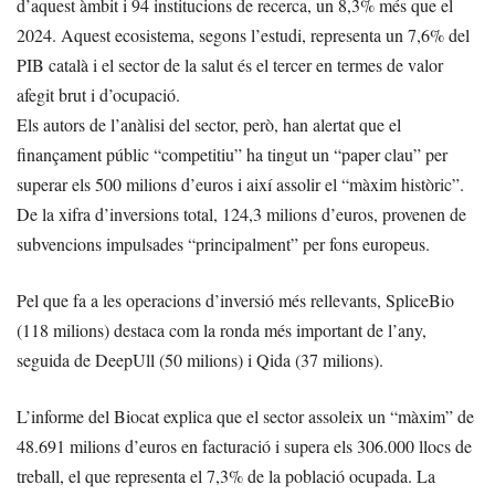
d’aquest àmbit i 94 institucions de recerca, un 8,3% més que el
2024. Aquest ecosistema, segons l’estudi, representa un 7,6% del
PIB català i el sector de la salut és el tercer en termes de valor
afegit brut i d’ocupació.
Els autors de l’anàlisi del sector, però, han alertat que el
finançament públic “competitiu” ha tingut un “paper clau” per
superar els 500 milions d’euros i així assolir el “màxim històric”.
De la xifra d’inversions total, 124,3 milions d’euros, provenen de
subvencions impulsades “principalment” per fons europeus.
Pel que fa a les operacions d’inversió més rellevants, SpliceBio
(118 milions) destaca com la ronda més important de l’any,
seguida de DeepUll (50 milions) i Qida (37 milions).
L’informe del Biocat explica que el sector assoleix un “màxim” de
48.691 milions d’euros en facturació i supera els 306.000 llocs de
treball, el que representa el 7,3% de la població ocupada. La