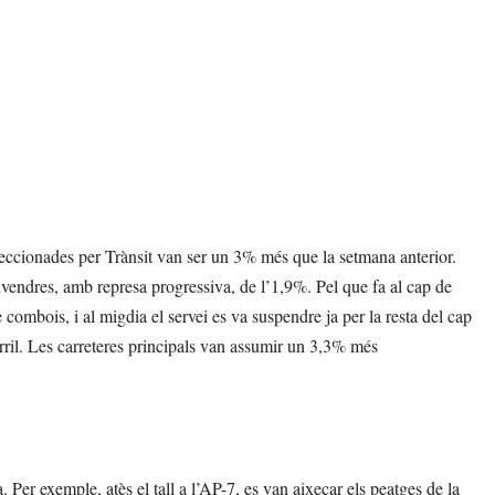
eleccionades per Trànsit van ser un 3% més que la setmana anterior.
ivendres, amb represa progressiva, de l’1,9%. Pel que fa al cap de
ombois, i al migdia el servei es va suspendre ja per la resta del cap
rril. Les carreteres principals van assumir un 3,3% més
a. Per exemple, atès el tall a l’AP-7, es van aixecar els peatges de la