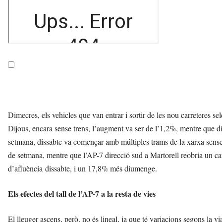
Dimecres, els vehicles que van entrar i sortir de les nou carreteres s
Dijous, encara sense trens, l’augment va ser de l’1,2%, mentre que d
setmana, dissabte va començar amb múltiples trams de la xarxa sense c
de setmana, mentre que l’AP-7 direcció sud a Martorell reobria un ca
d’afluència dissabte, i un 17,8% més diumenge.
Els efectes del tall de l’AP-7 a la resta de vies
El lleuger ascens, però, no és lineal, ja que té variacions segons la vi