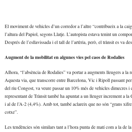
El moviment de vehicles d’un corredor a l’altre “contribueix a la ca
l’altura del Papiol, segons Llatje. L’autopista estava tenint un compor
Després de l’esllavissada i el tall de l’artèria, però, el trànsit es v
Augment de la mobilitat en algunes vies pel caos de Rodalies
Alhora, “l’absència de Rodalies” va portar a augments lleugers a la res
Aquesta via, que transcorre entre Barcelona, Vic i Ripoll passant per
del riu Congost, va veure passar un 10% més de vehicles dimecres i 
representant de Trànsit també ha apuntat a un lleuger increment a la 
i al de l’A-2 (4,4%). Amb tot, també aclareix que no són “grans xifre
cotxe”.
Les tendències són similars tant a l’hora punta de matí com a la de la