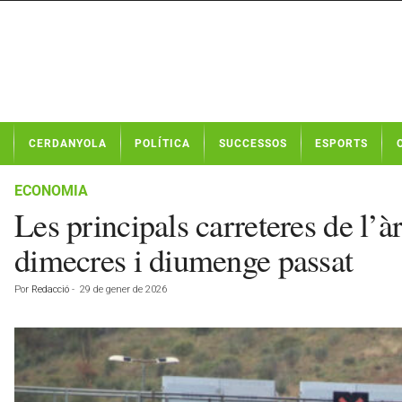
N
CERDANYOLA
POLÍTICA
SUCCESSOS
ESPORTS
o
t
í
ECONOMIA
c
Les principals carreteres de l’
i
e
dimecres i diumenge passat
s
d
Por
Redacció
-
29 de gener de 2026
e
C
e
r
d
a