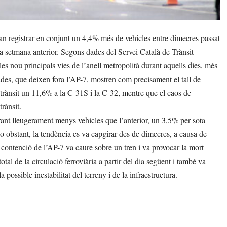
an registrar en conjunt un 4,4% més de vehicles entre dimecres passat
a setmana anterior. Segons dades del Servei Català de Trànsit
les nou principals vies de l’anell metropolità durant aquells dies, més
ades, que deixen fora l’AP-7, mostren com precisament el tall de
l trànsit un 11,6% a la C-31S i la C-32, mentre que el caos de
rànsit.
ant lleugerament menys vehicles que l’anterior, un 3,5% per sota
No obstant, la tendència es va capgirar des de dimecres, a causa de
e contenció de l’AP-7 va caure sobre un tren i va provocar la mort
otal de la circulació ferroviària a partir del dia següent i també va
a possible inestabilitat del terreny i de la infraestructura.