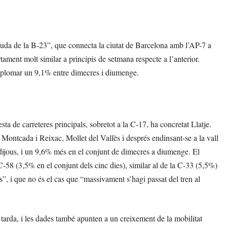
iguda de la B-23”, que connecta la ciutat de Barcelona amb l’AP-7 a
tament molt similar a principis de setmana respecte a l’anterior.
a desplomar un 9,1% entre dimecres i diumenge.
ta de carreteres principals, sobretot a la C-17, ha concretat Llatje.
 Montcada i Reixac, Mollet del Vallès i després endinsant-se a la vall
dijous, i un 9,6% més en el conjunt de dimecres a diumenge. El
C-58 (3,5% en el conjunt dels cinc dies), similar al de la C-33 (5,5%)
s”, i que no és el cas que “massivament s’hagi passat del tren al
 tarda, i les dades també apunten a un creixement de la mobilitat