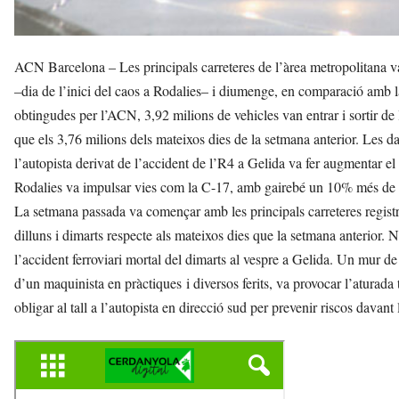
ACN Barcelona – Les principals carreteres de l’àrea metropolitana v
–dia de l’inici del caos a Rodalies– i diumenge, en comparació amb l
obtingudes per l’ACN, 3,92 milions de vehicles van entrar i sortir de 
que els 3,76 milions dels mateixos dies de la setmana anterior. Les d
l’autopista derivat de l’accident de l’R4 a Gelida va fer augmentar e
Rodalies va impulsar vies com la C-17, amb gairebé un 10% més de t
La setmana passada va començar amb les principals carreteres registr
dilluns i dimarts respecte als mateixos dies que la setmana anterior. 
l’accident ferroviari mortal del dimarts al vespre a Gelida. Un mur d
d’un maquinista en pràctiques i diversos ferits, va provocar l’aturada t
obligar al tall a l’autopista en direcció sud per prevenir riscos davant l