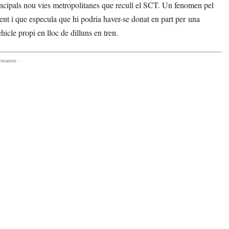
ncipals nou vies metropolitanes que recull el SCT. Un fenomen pel
loent i que especula que hi podria haver-se donat en part per una
icle propi en lloc de dilluns en tren.
comanem -