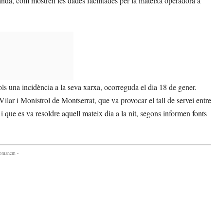
anda, com mostren les dades facilitades per la mateixa operadora a
ols una incidència a la seva xarxa, ocorreguda el dia 18 de gener.
Vilar i Monistrol de Montserrat, que va provocar el tall de servei entre
que es va resoldre aquell mateix dia a la nit, segons informen fonts
comanem -