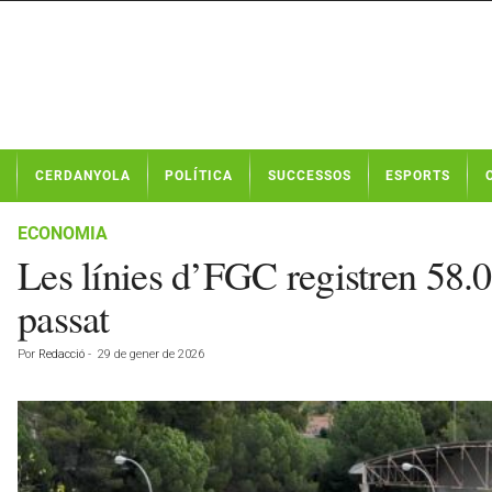
N
CERDANYOLA
POLÍTICA
SUCCESSOS
ESPORTS
o
t
í
ECONOMIA
c
Les línies d’FGC registren 58.0
i
e
passat
s
d
Por
Redacció
-
29 de gener de 2026
e
C
e
r
d
a