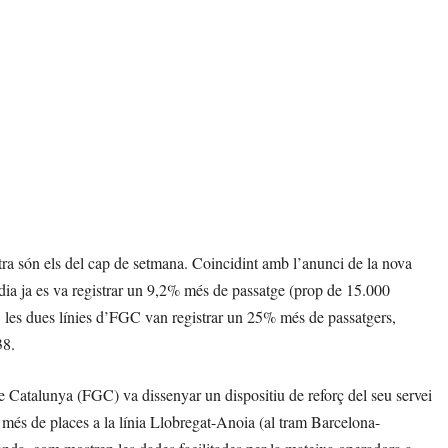
ltra són els del cap de setmana. Coincidint amb l’anunci de la nova
ll dia ja es va registrar un 9,2% més de passatge (prop de 15.000
i: les dues línies d’FGC van registrar un 25% més de passatgers,
38.
 de Catalunya (FGC) va dissenyar un dispositiu de reforç del seu servei
més de places a la línia Llobregat-Anoia (al tram Barcelona-