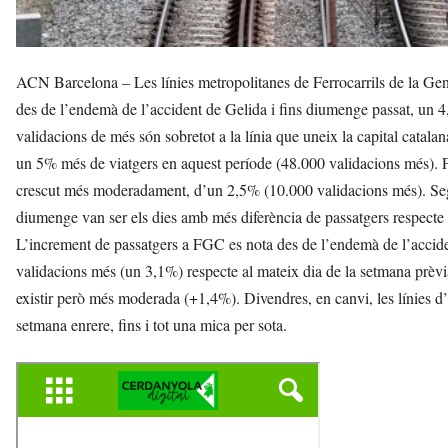
ACN Barcelona – Les línies metropolitanes de Ferrocarrils de la Gen
des de l’endemà de l’accident de Gelida i fins diumenge passat, un 
validacions de més són sobretot a la línia que uneix la capital catala
un 5% més de viatgers en aquest període (48.000 validacions més). Pe
crescut més moderadament, d’un 2,5% (10.000 validacions més). Sego
diumenge van ser els dies amb més diferència de passatgers respecte 
L’increment de passatgers a FGC es nota des de l’endemà de l’acciden
validacions més (un 3,1%) respecte al mateix dia de la setmana prèvi
existir però més moderada (+1,4%). Divendres, en canvi, les línies
setmana enrere, fins i tot una mica per sota.