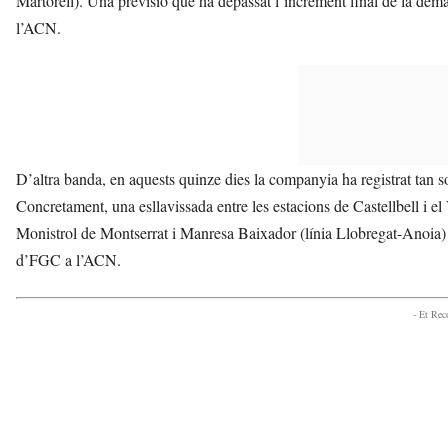
Martorell). Una previsió que ha depassat l’increment final de la dem
l’ACN.
D’altra banda, en aquests quinze dies la companyia ha registrat tan s
Concretament, una esllavissada entre les estacions de Castellbell i el 
Monistrol de Montserrat i Manresa Baixador (línia Llobregat-Anoia) i 
d’FGC a l’ACN.
- Et Re