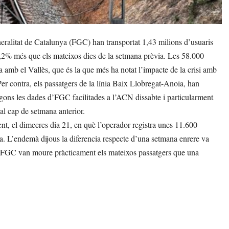
eralitat de Catalunya (FGC) han transportat 1,43 milions d’usuaris
4,2% més que els mateixos dies de la setmana prèvia. Les 58.000
na amb el Vallès, que és la que més ha notat l’impacte de la crisi amb
r contra, els passatgers de la línia Baix Llobregat-Anoia, han
ns les dades d’FGC facilitades a l’ACN dissabte i particularment
al cap de setmana anterior.
t, el dimecres dia 21, en què l’operador registra unes 11.600
a. L’endemà dijous la diferencia respecte d’una setmana enrere va
 d’FGC van moure pràcticament els mateixos passatgers que una