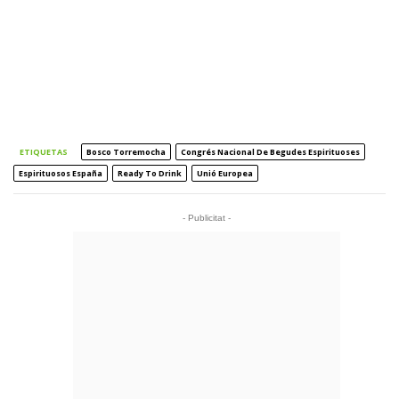
ETIQUETAS
Bosco Torremocha
Congrés Nacional De Begudes Espirituoses
Espirituosos España
Ready To Drink
Unió Europea
- Publicitat -