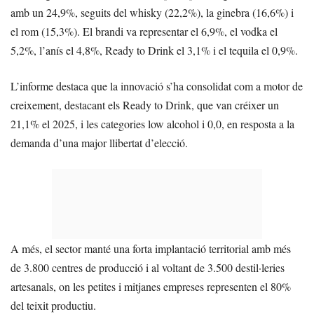
amb un 24,9%, seguits del whisky (22,2%), la ginebra (16,6%) i
el rom (15,3%). El brandi va representar el 6,9%, el vodka el
5,2%, l’anís el 4,8%, Ready to Drink el 3,1% i el tequila el 0,9%.
L’informe destaca que la innovació s’ha consolidat com a motor de
creixement, destacant els Ready to Drink, que van créixer un
21,1% el 2025, i les categories low alcohol i 0,0, en resposta a la
demanda d’una major llibertat d’elecció.
A més, el sector manté una forta implantació territorial amb més
de 3.800 centres de producció i al voltant de 3.500 destil·leries
artesanals, on les petites i mitjanes empreses representen el 80%
del teixit productiu.