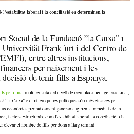
l’estabilitat laboral i la conciliació en determinen la
ri Social de la Fundació ”la Caixa” i
e Universität Frankfurt i del Centro de
MFI), entre altres institucions,
 financers per naixement i les
 decisió de tenir fills a Espanya.
ills per dona
, molt per sota del nivell de reemplaçament generacional,
ció ”la Caixa” examinen quines polítiques són més eficaces per
ntius econòmics per naixement generen augments immediats de la
vi, factors estructurals, com l’estabilitat laboral, la conciliació o la
er elevar el nombre de fills per dona a llarg termini.