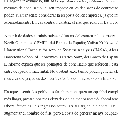
La segona investigació, titulada
Contribueixen les polítiques de con
mesures de conciliació i el seu impacte en les decisions de contractac
poden avaluar sense considerar la resposta de les empreses, ja que inf
acomiadaments. En cas contrari, existeix el risc que reforcin les bret
A partir de dades administratives i d’un model estructural del mercat
Nezih Guner, del CEMFI i del Banco de España; Yuliya Kulikova, d
l’International Institute for Applied Systems Analysis (IIASA); Ales
Barcelona School of Economics, i Carlos Sanz, del Banco de Españ
L’informe explica que les polítiques de conciliació que reforcen l’estabi
entre ocupació i maternitat. No obstant això, també poden generar efe
més elevats, ja que es desincentiva tant la contractació com la conver
En aquest sentit, les polítiques familiars impliquen un equilibri comp
més llargs, prestacions més elevades o una menor rotació laboral tende
laboral femenina i els ingressos acumulats al llarg del cicle vital. De 
augmentar el nombre de fills, però a costa de generar menys ocupació