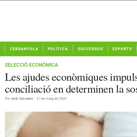
N
CERDANYOLA
POLÍTICA
SUCCESSOS
ESPORTS
o
t
í
SELECCIÓ ECONÒMICA
c
Les ajudes econòmiques impulsen 
i
e
conciliació en determinen la sos
s
d
Por
Jordi González
-
27 de maig de 2026
e
C
e
r
d
a