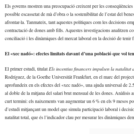
Els governs mostren una preocupació creixent per les conseqüències
possible escassetat de mà d’obra o la sostenibilitat de l’estat del bene
afrontar-la. Tanmateix, tant aquestes polítiques com les decisions empr
contractació de dones amb fills. Aquestes investigacions analitzen c
conciliació i les dinàmiques del mercat laboral en la decisió de tenir f
El «xec nadó»: efectes limitats davant d’una població que vol teni
El primer estudi, titulat
Els incentius financers impulsen la natalitat 
Rodríguez, de la Goethe Universität Frankfurt, en el marc del proje
aprofundeix en els efectes del «xec nadó», una ajuda universal de 2
al doble de la mitjana del salari brut mensual de les dones. Anàlisis a
curt termini: els naixements van augmentar un 6 % en els 9 mesos po
d’estudi mitjançant un model que simula participació laboral i decision
natalitat total, que és l’indicador clau per mesurar les dinàmiques dem