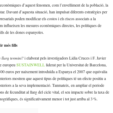
 econòmiques d’aquest fenomen, com l’envelliment de la població, la
star. Davant d’aquesta situació, han impulsat diferents estratègies per
esarials poden modificar els costos i els riscos associats a la
om influeixen les mesures econòmiques directes, les polítiques de
ills de les dones espanyoles.
r més fills
a llarg termini?
i elaborat pels investigadors Lidia Cruces i F. Javier
cte europeu
SUSTAINWELL
liderat per la Universitat de Barcelona,
.500 euros per naixement introduïda a Espanya el 2007 que equivalia
nteriors mostren que aquest tipus de polítiques té un efecte positiu a
steriors a la seva implementació. Tanmateix, en ampliar el període
s de fecunditat al llarg del cicle vital, el seu impacte sobre la taxa de
ogràfiques, és significativament menor i tot just arriba al 3 %.