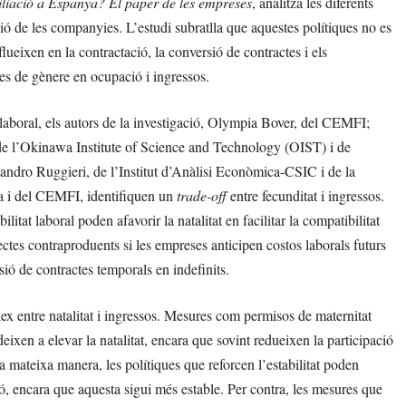
ciliació a Espanya? El paper de les empreses
, analitza les diferents
ió de les companyies. L’estudi subratlla que aquestes polítiques no es
lueixen en la contractació, la conversió de contractes i els
xes de gènere en ocupació i ingressos.
 laboral, els autors de la investigació, Olympia Bover, del CEMFI;
e l’Okinawa Institute of Science and Technology (OIST) i de
sandro Ruggieri, de l’Institut d’Anàlisi Econòmica-CSIC i de la
a i del CEMFI, identifiquen un
trade-off
entre fecunditat i ingressos.
litat laboral poden afavorir la natalitat en facilitar la compatibilitat
ctes contraproduents si les empreses anticipen costos laborals futurs
sió de contractes temporals en indefinits.
lex entre natalitat i ingressos. Mesures com permisos de maternitat
ixen a elevar la natalitat, encara que sovint redueixen la participació
la mateixa manera, les polítiques que reforcen l’estabilitat poden
, encara que aquesta sigui més estable. Per contra, les mesures que