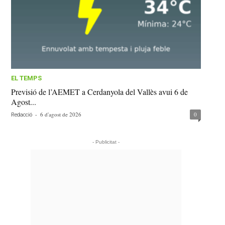
EL TEMPS
Previsió de l’AEMET a Cerdanyola del Vallès avui 6 de
Agost...
-
6 d'agost de 2026
0
Redacció
- Publicitat -