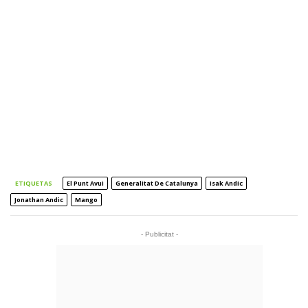
ETIQUETAS
El Punt Avui
Generalitat De Catalunya
Isak Andic
Jonathan Andic
Mango
- Publicitat -