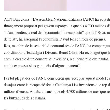
ACN Barcelona – L’Assemblea Nacional Catalana (ANC) ha advertit 
finançament proposat pel govern espanyol ja que els 4.700 milions d’e
“d’una tendència real de l’economia i la recaptació” que fa l’Estat, 
de relat”, ha assegurat l’economista David Ros en roda de premsa.
Ros, membre de la sectorial d’economistes de l’ANC, ha comparegut a
coordinador d’Estratègia i Discurs, Benet Oliva. Ha reconegut que hi
com la creació d’un consorci d’inversions, o el principi d’ordinalitat.
ara ha expressat si es garanteix d’alguna manera”.
Per tot plegat des de l’ANC consideren que acceptar aquest model és “
desajust entre la recaptació feta a Catalunya i les inversions que rep d
milions d’euros. A més, afirmen que els 4.700 milions de més que rebr
les butxaques dels catalans.