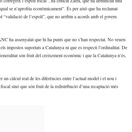
orregeix l’espoli fiscal”, ha criticat Zafra, que ha denunciat una
a qual se n’aprofita econòmicament”. És per això que ha reclamat
vol “validació de l’espoli”, que no arribin a acords amb el govern
ANC ha assenyalat que hi ha punts que no s’han respectat. No veuen
s els impostos suportats a Catalunya ni que es respecti l’ordinalitat. De
 Generalitat són fruit del creixement econòmic i que la Catalunya n’és,
 un càlcul real de les diferències entre l’actual model i el nou i
fiscal sinó que són fruit de la redistribució d’una recaptació més