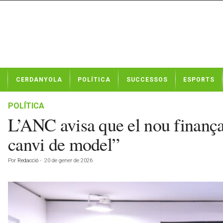
N
CERDANYOLA
POLÍTICA
SUCCESSOS
ESPORTS
o
t
í
POLÍTICA
c
L’ANC avisa que el nou finança
i
e
canvi de model”
s
d
Por
Redacció
-
20 de gener de 2026
e
C
e
r
d
a