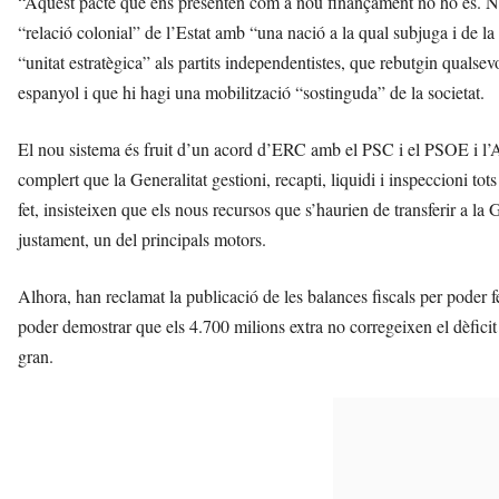
“Aquest pacte que ens presenten com a nou finançament no ho és. No c
“relació colonial” de l’Estat amb “una nació a la qual subjuga i de l
“unitat estratègica” als partits independentistes, que rebutgin qualse
espanyol i que hi hagi una mobilització “sostinguda” de la societat.
El nou sistema és fruit d’un acord d’ERC amb el PSC i el PSOE i l’
complert que la Generalitat gestioni, recapti, liquidi i inspeccioni tot
fet, insisteixen que els nous recursos que s’haurien de transferir a la
justament, un del principals motors.
Alhora, han reclamat la publicació de les balances fiscals per poder fer
poder demostrar que els 4.700 milions extra no corregeixen el dèficit 
gran.