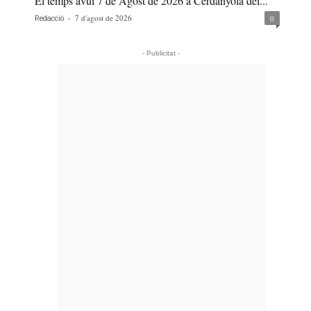
El temps avui 7 de Agost de 2026 a Cerdanyola del...
-
7 d'agost de 2026
0
Redacció
- Publicitat -