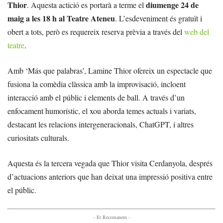
Thior
diumenge 24 de
. Aquesta actició es portarà a terme el
maig a les 18 h al Teatre Ateneu
. L’esdeveniment és gratuït i
obert a tots, però es requereix reserva prèvia a través del
web del
teatre
.
Amb ‘Más que palabras’, Lamine Thior ofereix un espectacle que
fusiona la comèdia clàssica amb la improvisació, incloent
interacció amb el públic i elements de ball. A través d’un
enfocament humorístic, el xou aborda temes actuals i variats,
destacant les relacions intergeneracionals, ChatGPT, i altres
curiositats culturals.
Aquesta és la tercera vegada que Thior visita Cerdanyola, després
d’actuacions anteriors que han deixat una impressió positiva entre
el públic.
- Et Recomanem -