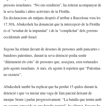
presons israelianes. “No ens rendirem”, ha reiterat acompanyat de
la seva família i altres activistes de la Flotilla.
En declaracions als mitjans després d’arribar a Barcelona vora les
17.30 h, Abukeshek ha denunciat que la intercepció de la Flotilla
és el “resultat de la impunitat” i de la “complicitat” dels governs
occidentals amb Israel.
Segons ha relatat davant de desenes de persones amb pancartes i
banderes palestines, durant la seva detenció podia sentir
“diàriament els crits” de persones que, assegura, eren torturades
pels agents israelians. A més, els agents li repetien que “Palestina
no existeix”.
Abukeshek també ha explicat que ha perdut 15 quilos durant la
detenció i que va iniciar una vaga de fam parcial deixant de
menjar, beure i parlar progressivament. “La batalla que tenim amb
un govern genocida és una batalla mental”, ha afirmat. Segons ha