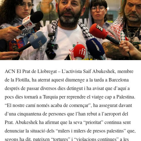
ACN El Prat de Llobregat – L’activista Saif Abukeshek, membre
de la Flotilla, ha aterrat aquest diumenge a la tarda a Barcelona
després de passar diversos dies detingut i ha avisat que d’aquí a
pocs dies tornarà a Turquia per reprendre el viatge cap a Palestina.
“El nostre camí només acaba de començar”, ha assegurat davant
d’una cinquantena de persones que l’han rebut a l’aeroport del
Prat. Abukeshek ha afirmat que la seva “prioritat” continua sent
denunciar la situació dels “milers i milers de presos palestins” que,
segons ha dit, pateixen “tortures” i “violacions contínues” a les