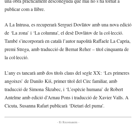
una obra pràcticament desconeguda que mai no s’ha tornat a
publicar com a llibre.
A La Intrusa, es recuperarà Serguei Dovlàtov amb una nova edició
de ‘La zona’ i ‘La columna’, el desè Dovlàtov de la col·lecció.
També s’incorporarà en català l’autor napolità Raffaele La Capria,
premi Strega, amb traducció de Bernat Reher – títol cinquanta de
la col·lecció.
L’any es tancarà amb dos títols claus del segle XX: ‘Les primeres
angoixes’ de Danilo Kiš, primer títol del Circ familiar, amb
traducció de Simona Škrabec, i ‘L’espècie humana’ de Robert
Antelme amb edició d’Arnau Pons i traducció de Xavier Valls. A
Cicuta, Susanna Rafart publicarà ‘Dietari del puma’.
- Et Recomanem -