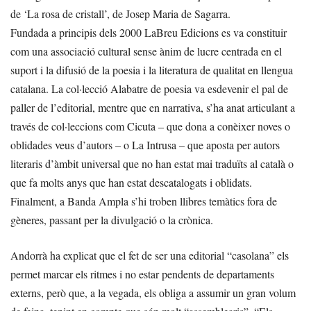
de ‘La rosa de cristall’, de Josep Maria de Sagarra.
Fundada a principis dels 2000 LaBreu Edicions es va constituir
com una associació cultural sense ànim de lucre centrada en el
suport i la difusió de la poesia i la literatura de qualitat en llengua
catalana. La col·lecció Alabatre de poesia va esdevenir el pal de
paller de l’editorial, mentre que en narrativa, s’ha anat articulant a
través de col·leccions com Cicuta – que dona a conèixer noves o
oblidades veus d’autors – o La Intrusa – que aposta per autors
literaris d’àmbit universal que no han estat mai traduïts al català o
que fa molts anys que han estat descatalogats i oblidats.
Finalment, a Banda Ampla s’hi troben llibres temàtics fora de
gèneres, passant per la divulgació o la crònica.
Andorrà ha explicat que el fet de ser una editorial “casolana” els
permet marcar els ritmes i no estar pendents de departaments
externs, però que, a la vegada, els obliga a assumir un gran volum