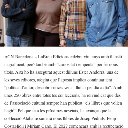
ACN Barcelona – LaBreu Edicions celebra vint anys amb il·lusió
i agraïment, però també amb “curiositat i empenta” per fer nous
títols. Així ho ha assegurat aquest dilluns Ester Andorrà, una de
les seves editores, afegint que l’aposta implica continuar fent
“política d’autor, descobrir noves veus i lluitar pel dia a dia”. Amb
unes 250 obres entre totes les col·leccions, ha reivindicat que des
de l’associació cultural sempre han publicat “els llibres que volien
llegir”. Pel que fa a les pròximes novetats, ha avançat que la
col·lecció Alabatre sumarà nous llibres de Josep Pedrals, Felip
Costaglioli i Míriam Cano. El 2027 començarà amb la recuperació