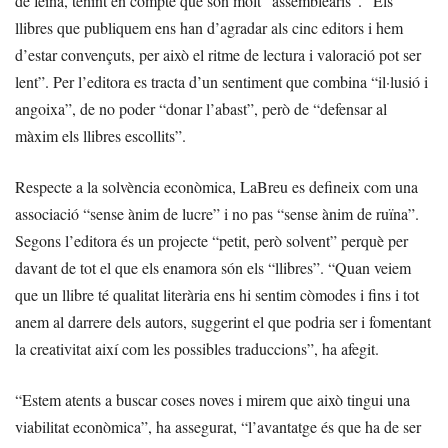
de feina, tenint en compte que són molt “assemblearis”. “Els
llibres que publiquem ens han d’agradar als cinc editors i hem
d’estar convençuts, per això el ritme de lectura i valoració pot ser
lent”. Per l’editora es tracta d’un sentiment que combina “il·lusió i
angoixa”, de no poder “donar l’abast”, però de “defensar al
màxim els llibres escollits”.
Respecte a la solvència econòmica, LaBreu es defineix com una
associació “sense ànim de lucre” i no pas “sense ànim de ruïna”.
Segons l’editora és un projecte “petit, però solvent” perquè per
davant de tot el que els enamora són els “llibres”. “Quan veiem
que un llibre té qualitat literària ens hi sentim còmodes i fins i tot
anem al darrere dels autors, suggerint el que podria ser i fomentant
la creativitat així com les possibles traduccions”, ha afegit.
“Estem atents a buscar coses noves i mirem que això tingui una
viabilitat econòmica”, ha assegurat, “l’avantatge és que ha de ser