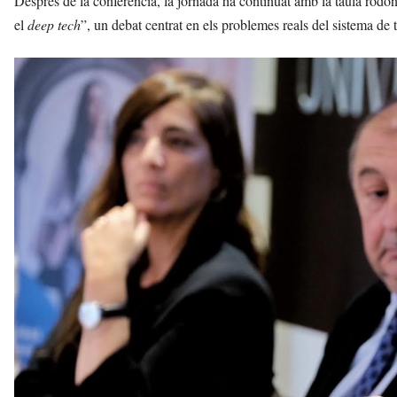
Després de la conferència, la jornada ha continuat amb la taula rodona
el
deep tech
”, un debat centrat en els problemes reals del sistema de