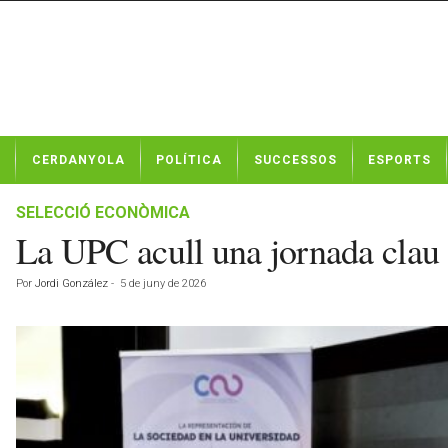
N
CERDANYOLA
POLÍTICA
SUCCESSOS
ESPORTS
o
t
í
SELECCIÓ ECONÒMICA
c
La UPC acull una jornada clau s
i
e
Por
Jordi González
-
5 de juny de 2026
s
d
e
C
e
r
d
a