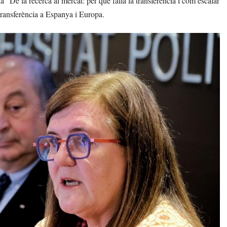
 “De la recerca al mercat: per què falla la transferència i com escalar
 transferència a Espanya i Europa.