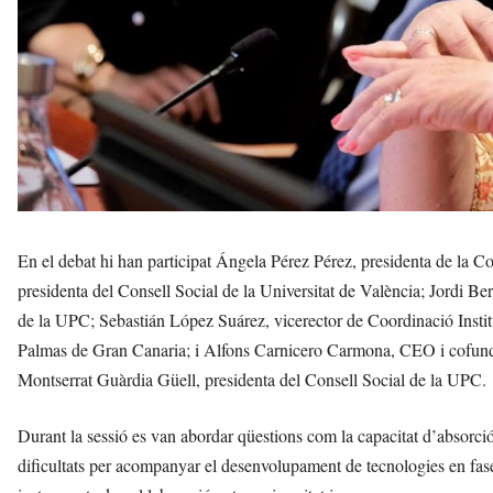
En el debat hi han participat Ángela Pérez Pérez, presidenta de la C
presidenta del Consell Social de la Universitat de València; Jordi B
de la UPC; Sebastián López Suárez, vicerector de Coordinació Instit
Palmas de Gran Canaria; i Alfons Carnicero Carmona, CEO i cofun
Montserrat Guàrdia Güell, presidenta del Consell Social de la UPC.
Durant la sessió es van abordar qüestions com la capacitat d’absorció 
dificultats per acompanyar el desenvolupament de tecnologies en fase