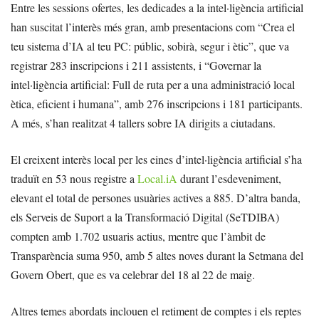
Entre les sessions ofertes, les dedicades a la intel·ligència artificial
han suscitat l’interès més gran, amb presentacions com “Crea el
teu sistema d’IA al teu PC: públic, sobirà, segur i ètic”, que va
registrar 283 inscripcions i 211 assistents, i “Governar la
intel·ligència artificial: Full de ruta per a una administració local
ètica, eficient i humana”, amb 276 inscripcions i 181 participants.
A més, s’han realitzat 4 tallers sobre IA dirigits a ciutadans.
El creixent interès local per les eines d’intel·ligència artificial s’ha
traduït en 53 nous registre a
Local.iA
durant l’esdeveniment,
elevant el total de persones usuàries actives a 885. D’altra banda,
els Serveis de Suport a la Transformació Digital (SeTDIBA)
compten amb 1.702 usuaris actius, mentre que l’àmbit de
Transparència suma 950, amb 5 altes noves durant la Setmana del
Govern Obert, que es va celebrar del 18 al 22 de maig.
Altres temes abordats inclouen el retiment de comptes i els reptes