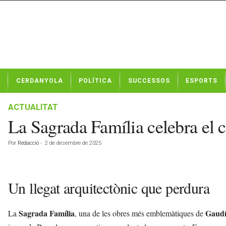
N
CERDANYOLA
POLÍTICA
SUCCESSOS
ESPORTS
o
t
í
ACTUALITAT
c
La Sagrada Família celebra el c
i
e
Por
Redacció
-
2 de desembre de 2025
s
d
e
C
Un llegat arquitectònic que perdura
e
r
d
Sagrada Família
Gaud
La
, una de les obres més emblemàtiques de
a