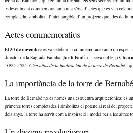
icona de Barcelona que continua revelant els seus secrets. En un mom
n
esdeveniment commemorat amb una sèrie d’actes que es van celebrar 
y
o
completada, simbolitza l’inici tangible d’un projecte que, des de fa mé
l
a
Actes commemoratius
a
v
u
30 de novembre
El
es va celebrar la commemoració amb un espect
i
Jordi Faulí
Chiara
director de la Sagrada Família,
, i la seva col·lega
‘1925-2025. Cien años de la finalización de la torre de Bernabé’
, q
La importància de la torre de Bernab
La torre de Bernabé no és només una estructura arquitectònica; és un
primeres torres completades i simbolitza el potencial real del projec
dels anys, la torre ha servit com a inspiració i model per a les altres t
Un disseny revolucionari