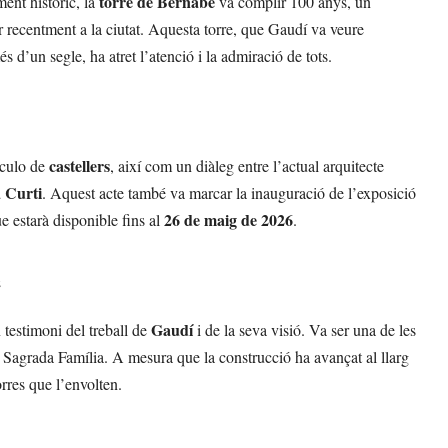
torre de Bernabé
ent històric, la
va complir 100 anys, un
recentment a la ciutat. Aquesta torre, que Gaudí va veure
s d’un segle, ha atret l’atenció i la admiració de tots.
castellers
áculo de
, així com un diàleg entre l’actual arquitecte
 Curti
. Aquest acte també va marcar la inauguració de l’exposició
26 de maig de 2026
ue estarà disponible fins al
.
é
Gaudí
 testimoni del treball de
i de la seva visió. Va ser una de les
te Sagrada Família. A mesura que la construcció ha avançat al llarg
orres que l’envolten.