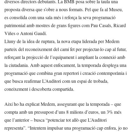
diversos directors debutants. La BMB posa sobre la taula una
proposta diversa que s’obre a nous formats. Pel que fa al Museu,
es consolida com una sala més i reforça la seva programació
patrimonial amb mostres de grans figures com Pau Casals, Ricard
Viñes o Antoni Gaudí.
Lluny de la idea de ruptura, la nova etapa liderada per Medem
parteix del reconeixement del camí fet per projectar-lo cap al futur,
reforçant la projecció de l’equipament i ampliant la connexió amb
la ciutadania. Amb aquest enfocament, la temporada desplega una
programació que combina gran repertori i creació contemporània i
que busca reafirmar L’Auditori com un espai de trobada,
coneixement i descoberta compartida.
Així ho ha explicat Medem, assegurant que la temporada – que
compta amb un pressupost d’uns 8 milions d’euros, un 3% més
que l’anterior – busca “potenciar tot allò que L’Auditori
representa”. “Intentem impulsar una programació cap enfora, jo no