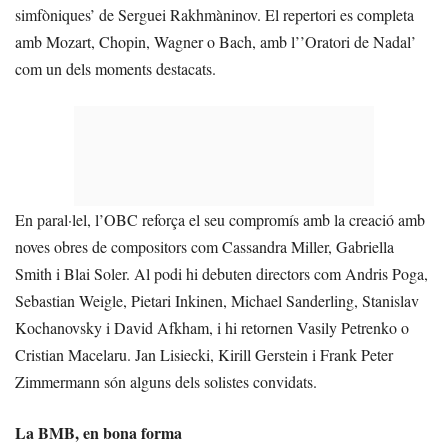
simfòniques’ de Serguei Rakhmàninov. El repertori es completa
amb Mozart, Chopin, Wagner o Bach, amb l’’Oratori de Nadal’
com un dels moments destacats.
En paral·lel, l’OBC reforça el seu compromís amb la creació amb
noves obres de compositors com Cassandra Miller, Gabriella
Smith i Blai Soler. Al podi hi debuten directors com Andris Poga,
Sebastian Weigle, Pietari Inkinen, Michael Sanderling, Stanislav
Kochanovsky i David Afkham, i hi retornen Vasily Petrenko o
Cristian Macelaru. Jan Lisiecki, Kirill Gerstein i Frank Peter
Zimmermann són alguns dels solistes convidats.
La BMB, en bona forma