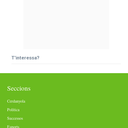
T’interessa?
Seccions
Cerdanyola
Política
Successos
Esports