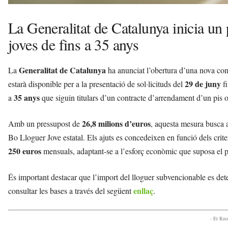
La Generalitat de Catalunya inicia un 
joves de fins a 35 anys
Generalitat de Catalunya
La
ha anunciat l’obertura d’una nova conv
29 de juny
estarà disponible per a la presentació de sol·licituds del
fi
35 anys
a
que siguin titulars d’un contracte d’arrendament d’un pis o
26,8 milions d’euros
Amb un pressupost de
, aquesta mesura busca a
Bo Lloguer Jove estatal. Els ajuts es concedeixen en funció dels criteri
250 euros
mensuals, adaptant-se a l’esforç econòmic que suposa el pa
És important destacar que l’import del lloguer subvencionable es dete
enllaç
consultar les bases a través del següent
.
- Et Re