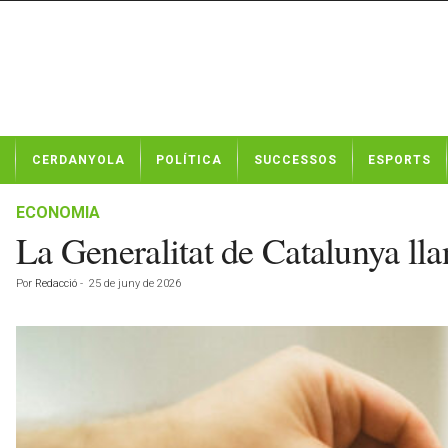
N
CERDANYOLA
POLÍTICA
SUCCESSOS
ESPORTS
o
t
í
ECONOMIA
c
La Generalitat de Catalunya lla
i
e
Por
Redacció
-
25 de juny de 2026
s
d
e
C
e
r
d
a