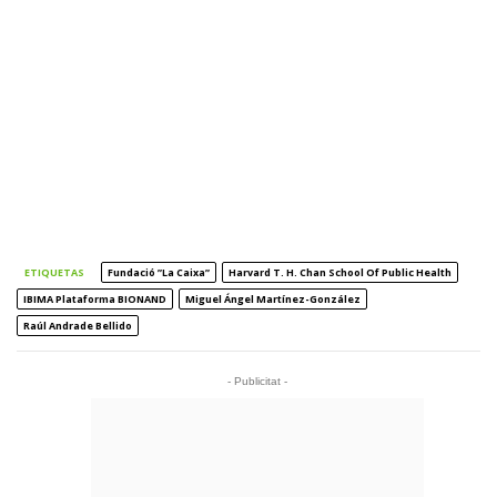
ETIQUETAS
Fundació ”la Caixa”
Harvard T. H. Chan School Of Public Health
IBIMA Plataforma BIONAND
Miguel Ángel Martínez-González
Raúl Andrade Bellido
- Publicitat -