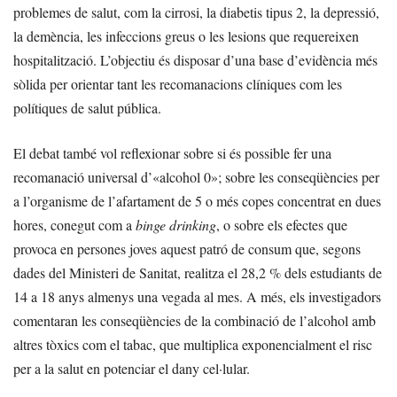
problemes de salut, com la cirrosi, la diabetis tipus 2, la depressió,
la demència, les infeccions greus o les lesions que requereixen
hospitalització. L’objectiu és disposar d’una base d’evidència més
sòlida per orientar tant les recomanacions clíniques com les
polítiques de salut pública.
El debat també vol reflexionar sobre si és possible fer una
recomanació universal d’«alcohol 0»; sobre les conseqüències per
a l’organisme de l’afartament de 5 o més copes concentrat en dues
hores, conegut com a
binge drinking
, o sobre els efectes que
provoca en persones joves aquest patró de consum que, segons
dades del Ministeri de Sanitat, realitza el 28,2 % dels estudiants de
14 a 18 anys almenys una vegada al mes. A més, els investigadors
comentaran les conseqüències de la combinació de l’alcohol amb
altres tòxics com el tabac, que multiplica exponencialment el risc
per a la salut en potenciar el dany cel·lular.