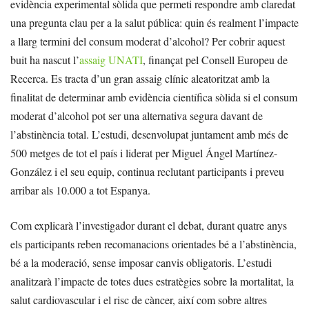
evidència experimental sòlida que permeti respondre amb claredat
una pregunta clau per a la salut pública: quin és realment l’impacte
a llarg termini del consum moderat d’alcohol? Per cobrir aquest
buit ha nascut l’
assaig UNATI
, finançat pel Consell Europeu de
Recerca. Es tracta d’un gran assaig clínic aleatoritzat amb la
finalitat de determinar amb evidència científica sòlida si el consum
moderat d’alcohol pot ser una alternativa segura davant de
l’abstinència total. L’estudi, desenvolupat juntament amb més de
500 metges de tot el país i liderat per Miguel Ángel Martínez-
González i el seu equip, continua reclutant participants i preveu
arribar als 10.000 a tot Espanya.
Com explicarà l’investigador durant el debat, durant quatre anys
els participants reben recomanacions orientades bé a l’abstinència,
bé a la moderació, sense imposar canvis obligatoris. L’estudi
analitzarà l’impacte de totes dues estratègies sobre la mortalitat, la
salut cardiovascular i el risc de càncer, així com sobre altres