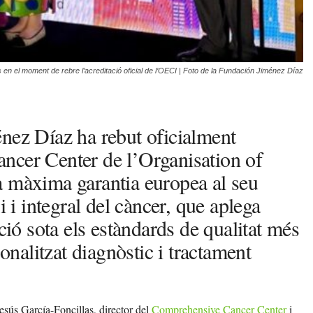
s en el moment de rebre l’acreditació oficial de l’OECI | Foto de la Fundación Jiménez Díaz
nez Díaz ha rebut oficialment
ncer Center de l’Organisation of
a màxima garantia europea al seu
i i integral del càncer, que aplega
ció sota els estàndards de qualitat més
sonalitzat diagnòstic i tractament
Jesús García-Foncillas, director del
Comprehensive Cancer Center
i