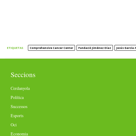
ETIQUETAS
Comprehensive Cancer Center
Fundació Jiménez Díaz
Jesús García-
Seccions
Cerdanyola
Política
Successos
Esports
Oci
Economia