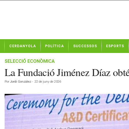
N
CERDANYOLA
POLÍTICA
SUCCESSOS
ESPORTS
o
t
í
SELECCIÓ ECONÒMICA
c
La Fundació Jiménez Díaz obté 
i
e
Por
Jordi González
-
22 de juny de 2026
s
d
e
C
e
r
d
a