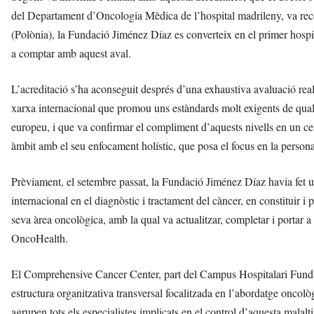
del Departament d’Oncologia Mèdica de l’hospital madrileny, va rec
(Polònia), la Fundació Jiménez Díaz es converteix en el primer hosp
a comptar amb aquest aval.
L’acreditació s’ha aconseguit després d’una exhaustiva avaluació rea
xarxa internacional que promou uns estàndards molt exigents de qualit
europeu, i que va confirmar el compliment d’aquests nivells en un ce
àmbit amb el seu enfocament holístic, que posa el focus en la persona 
Prèviament, el setembre passat, la Fundació Jiménez Díaz havia fet un 
internacional en el diagnòstic i tractament del càncer, en constitui
seva àrea oncològica, amb la qual va actualitzar, completar i portar a
OncoHealth.
El Comprehensive Cancer Center, part del Campus Hospitalari Funda
estructura organitzativa transversal focalitzada en l’abordatge oncològ
agrupen tots els especialistes implicats en el control d’aquesta malalt