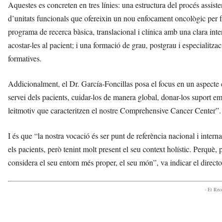
Aquestes es concreten en tres línies: una estructura del procés assist
d’unitats funcionals que ofereixin un nou enfocament oncològic per fac
programa de recerca bàsica, translacional i clínica amb una clara inter
acostar-les al pacient; i una formació de grau, postgrau i especialitza
formatives.
Addicionalment, el Dr. García-Foncillas posa el focus en un aspecte c
servei dels pacients, cuidar-los de manera global, donar-los suport em
leitmotiv que caracteritzen el nostre Comprehensive Cancer Center”.
I és que “la nostra vocació és ser punt de referència nacional i interna
els pacients, però tenint molt present el seu context holístic. Perquè,
considera el seu entorn més proper, el seu món”, va indicar el dire
- Et Re