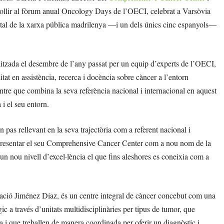
ollir al fòrum anual Oncology Days de l’OECI, celebrat a Varsòvia
ital de la xarxa pública madrilenya —i un dels únics cinc espanyols—
litzada el desembre de l’any passat per un equip d’experts de l’OECI,
at en assistència, recerca i docència sobre càncer a l’entorn
ntre que combina la seva referència nacional i internacional en aquest
i el seu entorn.
pas rellevant en la seva trajectòria com a referent nacional i
r i presentar el seu Comprehensive Cancer Center com a nou nom de la
 un nou nivell d’excel·lència el que fins aleshores es coneixia com a
ció Jiménez Díaz, és un centre integral de càncer concebut com una
ic a través d’unitats multidisciplinàries per tipus de tumor, que
ia i que treballen de manera coordinada per oferir un diagnòstic i