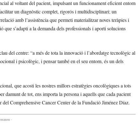
encial al voltant del pacient, impulsant un funcionament eficient entorn
ilitar un diagnòstic complet, rigorós i multidisciplinari; un
relació amb l’assistència que permeti materialitzar noves teràpies i
ció que s’adapti a la demanda dels professionals i aporti solucions
lau del centre: “a més de tota la innovació i l’abordatge tecnològic al
ocional i psicològic, i pensar també en el seu entorn, és un dels
cional, que acosti les nostres millors estratègies oncològiques a tots
 per damunt de tot, ens importa la persona i aquells que cada pacient
ctor del Comprehensive Cancer Center de la Fundació Jiménez Díaz.
comanem -