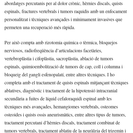
abordatges percutanis per al dolor crònic, hèrnies discals, quists
espinals, fractures vertebrals i tumors raquidis amb un enfocament
personalitzat i tècniques avançades i mínimament invasives que
permeten una recuperació més ràpida.
Per això compta amb rizotomia química o tèrmica, bloquejos
nerviosos, radiofreqüència d’articulacions facetàries,
vertebroplàstia i cifoplàstia, sacroplàstia, ablació de tumors
espinals, quimioembolització de tumors de cap, coll i columna i
bloqueig del gangli esfenopalatí, entre altres tècniques. I ho
completa amb el tractament de quists espinals mitjançant tècniques
ablatives, diagnòstic i tractament de la hipotensió intracranial
secundària a fuites de líquid cefaloraquidi espinal amb les
tècniques més avançades, hemangiomes vertebrals, osteomes
osteoides i quists ossis aneurismàtics, entre altres tipus de tumors,
tractament percutani d’hèrnies discals, tractament combinat de
tumors vertebrals, tractament ablatiu de la neuràlgia del trigemin i