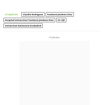
ETIQUETAS
Claudio Rodríguez
Fundació Jiménez Díaz
Hospital Universitari Fundació Jiménez Díaz
IIS-FJD
Universitat Autònoma De Madrid
- Publicitat -