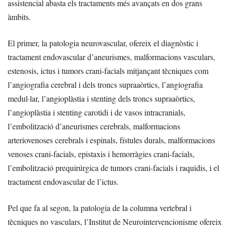
assistencial abasta els tractaments més avançats en dos grans
àmbits.
El primer, la patologia neurovascular, ofereix el diagnòstic i
tractament endovascular d’aneurismes, malformacions vasculars,
estenosis, ictus i tumors crani-facials mitjançant tècniques com
l’angiografia cerebral i dels troncs supraaòrtics, l’angiografia
medul·lar, l’angioplàstia i stenting dels troncs supraaòrtics,
l’angioplàstia i stenting carotidi i de vasos intracranials,
l’embolització d’aneurismes cerebrals, malformacions
arteriovenoses cerebrals i espinals, fístules durals, malformacions
venoses crani-facials, epistaxis i hemorràgies crani-facials,
l’embolització prequirúrgica de tumors crani-facials i raquidis, i el
tractament endovascular de l’ictus.
Pel que fa al segon, la patologia de la columna vertebral i
tècniques no vasculars, l’Institut de Neurointervencionisme ofereix