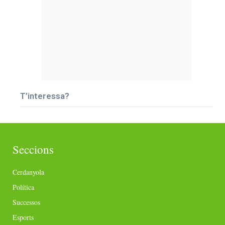
T’interessa?
Seccions
Cerdanyola
Política
Successos
Esports