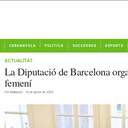
N
CERDANYOLA
POLÍTICA
SUCCESSOS
ESPORTS
o
t
í
ACTUALITAT
c
La Diputació de Barcelona org
i
e
femení
s
d
Por
Redacció
-
30 de gener de 2026
e
C
e
r
d
a