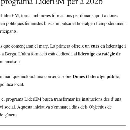
el programa LiderEM per a 2026
LiderEM
a
, torna amb noves formacions per donar suport a dones
ó en polítiques feministes busca impulsar el lideratge i l’empoderament
ticipants.
curs en lideratge i
ons que començaran el març. La primera ofereix un
lideratge estratègic de
 a Berga. L’altra formació està dedicada al
Bonnemaison.
Dones i lideratge públic
 seminari que inclourà una conversa sobre
,
política local.
e el programa LiderEM busca transformar les institucions des d’una
anvi social. Aquesta iniciativa s’emmarca dins dels Objectius de
de gènere.