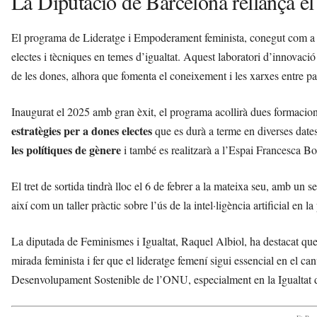
La Diputació de Barcelona rellança 
El programa de Lideratge i Empoderament feminista, conegut com 
electes i tècniques en temes d’igualtat. Aquest laboratori d’innovaci
de les dones, alhora que fomenta el coneixement i les xarxes entre par
Inaugurat el 2025 amb gran èxit, el programa acollirà dues formaci
estratègies per a dones electes
que es durà a terme en diverses dates
les polítiques de gènere
i també es realitzarà a l’Espai Francesca 
El tret de sortida tindrà lloc el 6 de febrer a la mateixa seu, amb un
així com un taller pràctic sobre l’ús de la intel·ligència artificial en la 
La diputada de Feminismes i Igualtat, Raquel Albiol, ha destacat qu
mirada feminista i fer que el lideratge femení sigui essencial en el c
Desenvolupament Sostenible de l’ONU, especialment en la Igualtat 