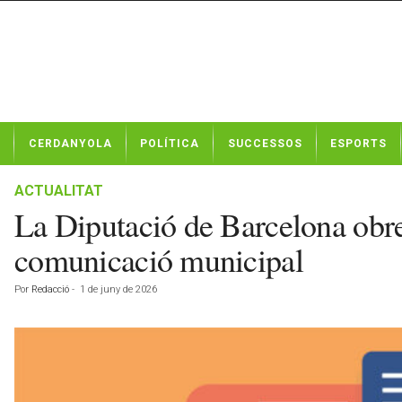
N
CERDANYOLA
POLÍTICA
SUCCESSOS
ESPORTS
o
t
í
ACTUALITAT
c
La Diputació de Barcelona obre e
i
e
comunicació municipal
s
d
Por
Redacció
-
1 de juny de 2026
e
C
e
r
d
a