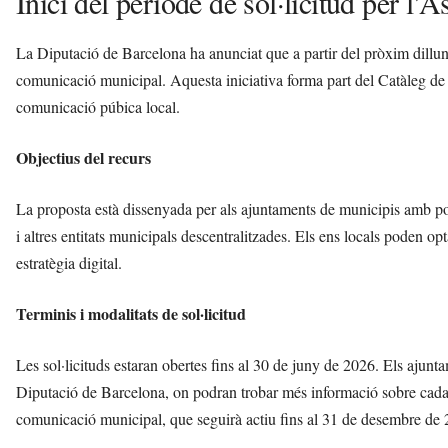
Inici del període de sol·licitud per l
La Diputació de Barcelona ha anunciat que a partir del pròxim dilluns,
comunicació municipal. Aquesta iniciativa forma part del Catàleg de s
comunicació púbica local.
Objectius del recurs
La proposta està dissenyada per als ajuntaments de municipis amb pob
i altres entitats municipals descentralitzades. Els ens locals poden 
estratègia digital.
Terminis i modalitats de sol·licitud
Les sol·licituds estaran obertes fins al 30 de juny de 2026. Els ajuntam
Diputació de Barcelona, on podran trobar més informació sobre cada 
comunicació municipal, que seguirà actiu fins al 31 de desembre de 