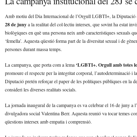
La campanya institucional del 28J se c
Amb motiu del Dia Internacional de l’Orgull LGBTI+, la Diputació d
28 de juny
a la realitat del col·lectiu intersex, que sovint ha estat in
biològiques en què una persona neix amb característiques sexuals que 
‘femella’. Aquesta qüestió forma part de la diversitat sexual i de gèn
persones durant massa temps.
‘LGBTI+. Orgull amb totes les
La campanya, que porta com a lema
promoure el respecte per la integritat corporal, l’autodeterminació i la 
Diputació pretén reforçar el paper de les polítiques públiques en l
consideri les diverses realitats socials.
La jornada inaugural de la campanya es va celebrar el 16 de juny 
divulgadora social Valentina Berr. Aquesta reunió va tocar temes com l
qüestions intersex amb empatia i comprensió.