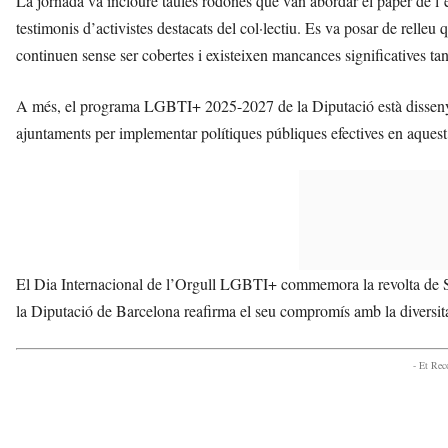
La jornada va incloure taules rodones que van abordar el paper de l’ed
testimonis d’activistes destacats del col·lectiu. Es va posar de relleu q
continuen sense ser cobertes i existeixen mancances significatives tan
A més, el programa LGBTI+ 2025-2027 de la Diputació està dissenyat
ajuntaments per implementar polítiques públiques efectives en aquest
El Dia Internacional de l’Orgull LGBTI+ commemora la revolta de St
la Diputació de Barcelona reafirma el seu compromís amb la diversita
- Et Re