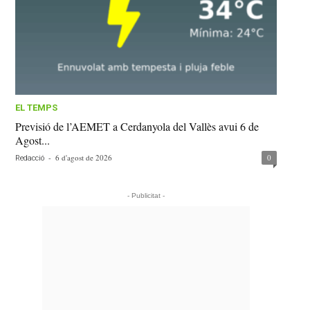
EL TEMPS
Previsió de l’AEMET a Cerdanyola del Vallès avui 6 de
Agost...
-
6 d'agost de 2026
0
Redacció
- Publicitat -