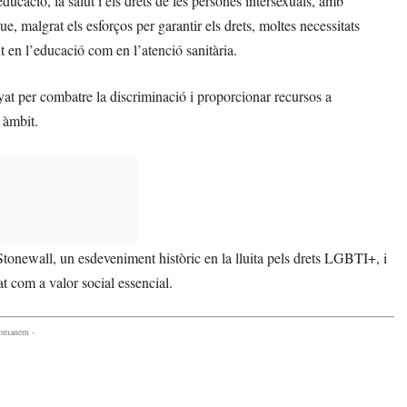
ucació, la salut i els drets de les persones intersexuals, amb
ue, malgrat els esforços per garantir els drets, moltes necessitats
t en l’educació com en l’atenció sanitària.
 per combatre la discriminació i proporcionar recursos a
 àmbit.
onewall, un esdeveniment històric en la lluita pels drets LGBTI+, i
t com a valor social essencial.
comanem -