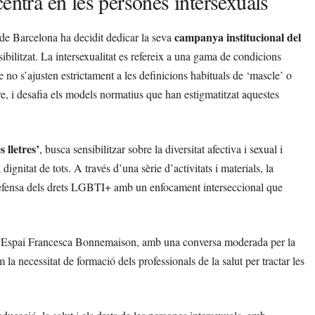
entra en les persones intersexuals
campanya institucional del
e Barcelona ha decidit dedicar la seva
visibilitzat. La intersexualitat es refereix a una gama de condicions
no s’ajusten estrictament a les definicions habituals de ‘mascle’ o
ere, i desafia els models normatius que han estigmatitzat aquestes
 lletres’
, busca sensibilitzar sobre la diversitat afectiva i sexual i
dignitat de tots. A través d’una sèrie d’activitats i materials, la
a defensa dels drets LGBTI+ amb un enfocament interseccional que
a l’Espai Francesca Bonnemaison, amb una conversa moderada per la
a necessitat de formació dels professionals de la salut per tractar les