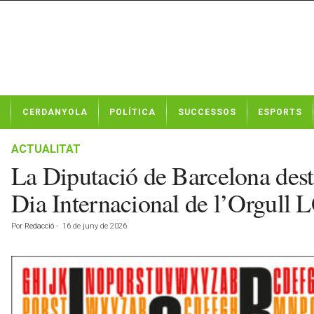
N
CERDANYOLA
POLÍTICA
SUCCESSOS
ESPORTS
o
t
í
ACTUALITAT
c
La Diputació de Barcelona desta
i
e
Dia Internacional de l’Orgull
s
d
Por
Redacció
-
16 de juny de 2026
e
C
e
r
d
a