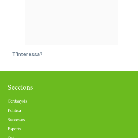
T’interessa?
Seccions
Cerdanyola
Política
Successos
Esports
Oci