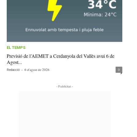
EL TEMPS
Previsió de l’AEMET a Cerdanyola del Vallès avui 6 de
Agost...
-
6 d'agost de 2026
0
Redacció
- Publicitat -