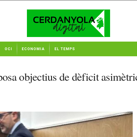
OCI
ECONOMIA
EL TEMPS
sa objectius de dèficit asimètri