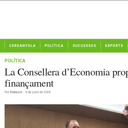
N
CERDANYOLA
POLÍTICA
SUCCESSOS
ESPORTS
o
t
í
POLÍTICA
c
La Consellera d’Economia propo
i
e
finançament
s
d
Por
Redacció
-
6 de juliol de 2026
e
C
e
r
d
a