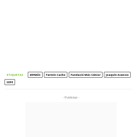
ETIQUETAS
65YMÁS
Fermín Cacho
Fundació Más Sénior
Joaquín Asensio
SEPE
- Publicitat -