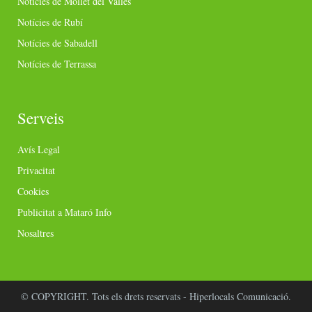
Notícies de Mollet del Vallès
Notícies de Rubí
Notícies de Sabadell
Notícies de Terrassa
Serveis
Avís Legal
Privacitat
Cookies
Publicitat a Mataró Info
Nosaltres
© COPYRIGHT. Tots els drets reservats - Hiperlocals Comunicació.