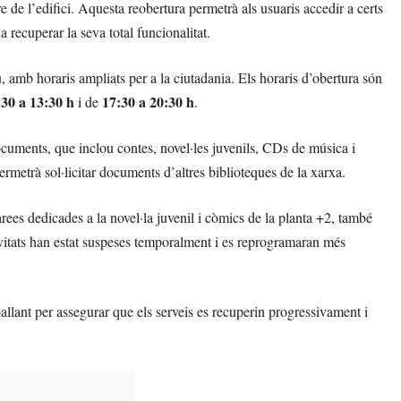
re de l’edifici. Aquesta reobertura permetrà als usuaris accedir a certs
a recuperar la seva total funcionalitat.
, amb horaris ampliats per a la ciutadania. Els horaris d’obertura són
:30 a 13:30 h
17:30 a 20:30 h
i de
.
 documents, que inclou contes, novel·les juvenils, CDs de música i
ermetrà sol·licitar documents d’altres biblioteques de la xarxa.
àrees dedicades a la novel·la juvenil i còmics de la planta +2, també
tivitats han estat suspeses temporalment i es reprogramaran més
llant per assegurar que els serveis es recuperin progressivament i