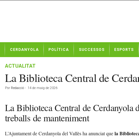
N
CERDANYOLA
POLÍTICA
SUCCESSOS
ESPORTS
o
t
í
ACTUALITAT
c
La Biblioteca Central de Cerdan
i
e
Por
Redacció
-
14 de maig de 2026
s
d
e
La Biblioteca Central de Cerdanyola d
C
treballs de manteniment
e
r
d
la Bibliotec
L’Ajuntament de Cerdanyola del Vallès ha anunciat que
a