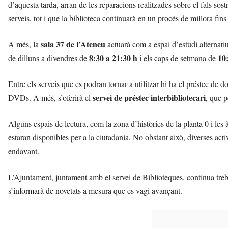
d’aquesta tarda, arran de les reparacions realitzades sobre el fals sost
n
y
serveis, tot i que la biblioteca continuarà en un procés de millora fins 
o
l
sala 37 de l’Ateneu
A més, la
actuarà com a espai d’estudi alternatiu
a
8:30 a 21:30 h
10
de dilluns a divendres de
i els caps de setmana de
a
v
u
Entre els serveis que es podran tornar a utilitzar hi ha el préstec de
i
servei de préstec interbibliotecari
DVDs. A més, s’oferirà el
, que p
Alguns espais de lectura, com la zona d’històries de la planta 0 i les 
estaran disponibles per a la ciutadania. No obstant això, diverses ac
endavant.
L’Ajuntament, juntament amb el servei de Biblioteques, continua treba
s’informarà de novetats a mesura que es vagi avançant.