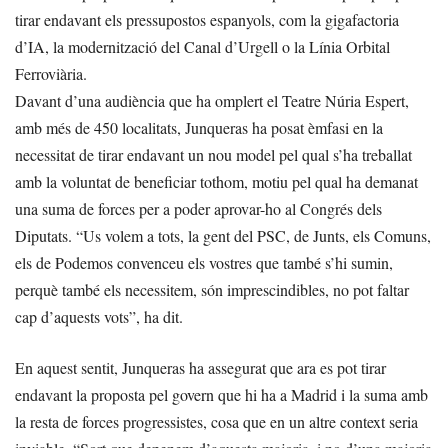
tirar endavant els pressupostos espanyols, com la gigafactoria
d’IA, la modernització del Canal d’Urgell o la Línia Orbital
Ferroviària.
Davant d’una audiència que ha omplert el Teatre Núria Espert,
amb més de 450 localitats, Junqueras ha posat èmfasi en la
necessitat de tirar endavant un nou model pel qual s’ha treballat
amb la voluntat de beneficiar tothom, motiu pel qual ha demanat
una suma de forces per a poder aprovar-ho al Congrés dels
Diputats. “Us volem a tots, la gent del PSC, de Junts, els Comuns,
els de Podemos convenceu els vostres que també s’hi sumin,
perquè també els necessitem, són imprescindibles, no pot faltar
cap d’aquests vots”, ha dit.
En aquest sentit, Junqueras ha assegurat que ara es pot tirar
endavant la proposta pel govern que hi ha a Madrid i la suma amb
la resta de forces progressistes, cosa que en un altre context seria