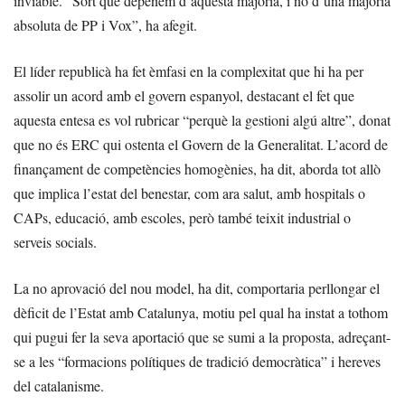
inviable. “Sort que depenem d’aquesta majoria, i no d’una majoria
absoluta de PP i Vox”, ha afegit.
El líder republicà ha fet èmfasi en la complexitat que hi ha per
assolir un acord amb el govern espanyol, destacant el fet que
aquesta entesa es vol rubricar “perquè la gestioni algú altre”, donat
que no és ERC qui ostenta el Govern de la Generalitat. L’acord de
finançament de competències homogènies, ha dit, aborda tot allò
que implica l’estat del benestar, com ara salut, amb hospitals o
CAPs, educació, amb escoles, però també teixit industrial o
serveis socials.
La no aprovació del nou model, ha dit, comportaria perllongar el
dèficit de l’Estat amb Catalunya, motiu pel qual ha instat a tothom
qui pugui fer la seva aportació que se sumi a la proposta, adreçant-
se a les “formacions polítiques de tradició democràtica” i hereves
del catalanisme.