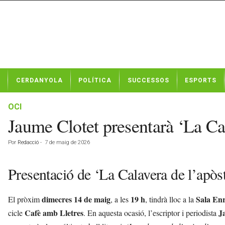
N
CERDANYOLA
POLÍTICA
SUCCESSOS
ESPORTS
o
t
í
OCI
c
Jaume Clotet presentarà ‘La Ca
i
e
Por
Redacció
-
7 de maig de 2026
s
d
e
Presentació de ‘La Calavera de l’apòs
C
e
dimecres 14 de maig
19 h
Sala Enr
El pròxim
, a les
, tindrà lloc a la
r
d
Cafè amb Lletres
J
cicle
. En aquesta ocasió, l’escriptor i periodista
a