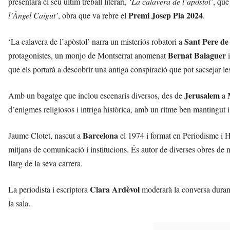
presentarà el seu últim treball literari,
‘La calavera de l’apòstol’
, que
n
Premi Josep Pla 2024
l’Àngel Caigut’
, obra que va rebre el
.
y
o
l
Sant Pere de
‘La calavera de l’apòstol’ narra un misteriós robatori a
a
Bernat Balaguer
protagonistes, un monjo de Montserrat anomenat
i
a
que els portarà a descobrir una antiga conspiració que pot sacsejar les
v
u
i
Jerusalem
Amb un bagatge que inclou escenaris diversos, des de
a
d’enigmes religiosos i intriga històrica, amb un ritme ben mantingut
Barcelona
Jaume Clotet, nascut a
el 1974 i format en Periodisme i Hi
mitjans de comunicació i institucions. És autor de diverses obres de n
llarg de la seva carrera.
Clara Ardèvol
La periodista i escriptora
moderarà la conversa durant 
la sala.