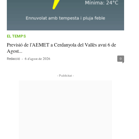
EL TEMPS
Previsió de l’AEMET a Cerdanyola del Vallès avui 6 de
Agost...
-
6 d'agost de 2026
0
Redacció
- Publicitat -