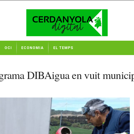
OCI
ECONOMIA
EL TEMPS
programa DIBAigua en vuit munici