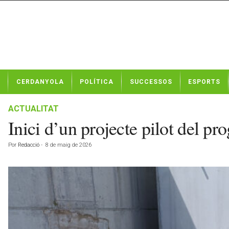
N
CERDANYOLA
POLÍTICA
SUCCESSOS
ESPORTS
o
t
í
ACTUALITAT
c
Inici d’un projecte pilot del 
i
e
Por
Redacció
-
8 de maig de 2026
s
d
e
C
e
r
d
a