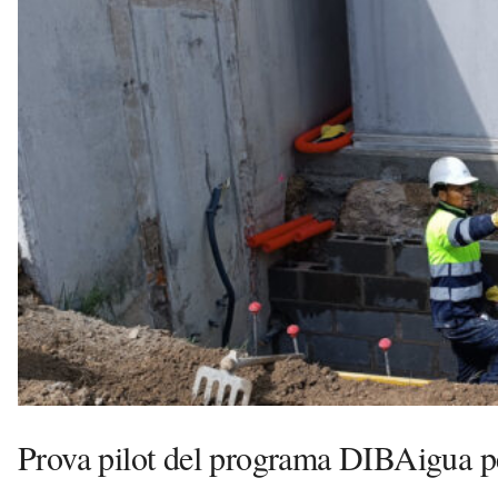
n
y
o
l
a
a
v
u
i
Prova pilot del programa DIBAigua per