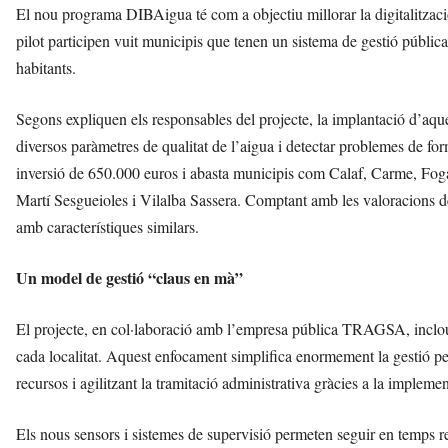
El nou programa DIBAigua té com a objectiu millorar la digitalització
pilot participen vuit municipis que tenen un sistema de gestió públic
habitants.
Segons expliquen els responsables del projecte, la implantació d’aque
diversos paràmetres de qualitat de l’aigua i detectar problemes de for
inversió de 650.000 euros i abasta municipis com Calaf, Carme, Foga
Martí Sesgueioles i Vilalba Sassera. Comptant amb les valoracions de
amb característiques similars.
Un model de gestió “claus en mà”
El projecte, en col·laboració amb l’empresa pública TRAGSA, inclou vi
cada localitat. Aquest enfocament simplifica enormement la gestió per 
recursos i agilitzant la tramitació administrativa gràcies a la implem
Els nous sensors i sistemes de supervisió permeten seguir en temps real