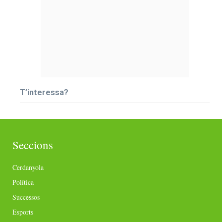
T’interessa?
Seccions
Cerdanyola
Política
Successos
Esports