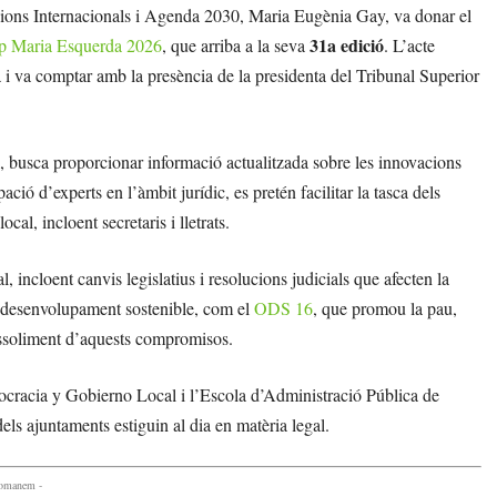
acions Internacionals i Agenda 2030, Maria Eugènia Gay, va donar el
31a edició
osep Maria Esquerda 2026
, que arriba a la seva
. L’acte
i va comptar amb la presència de la presidenta del Tribunal Superior
ol, busca proporcionar informació actualitzada sobre les innovacions
pació d’experts en l’àmbit jurídic, es pretén facilitar la tasca dels
cal, incloent secretaris i lletrats.
 incloent canvis legislatius i resolucions judicials que afecten la
de desenvolupament sostenible, com el
ODS 16
, que promou la pau,
’assoliment d’aquests compromisos.
cracia y Gobierno Local i l’Escola d’Administració Pública de
els ajuntaments estiguin al dia en matèria legal.
comanem -