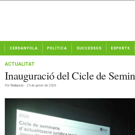
N
CERDANYOLA
POLÍTICA
SUCCESSOS
ESPORTS
o
t
í
ACTUALITAT
c
Inauguració del Cicle de Semin
i
e
Por
Redacció
-
23 de gener de 2026
s
d
e
C
e
r
d
a