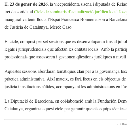
23 de gener de 2026
El
, la vicepresidenta sisena i diputada de Rel
tret de sortida al
Cicle de seminaris d’actualització jurídica local J
inaugural va tenir lloc a l’Espai Francesca Bonnemaison a Barcelona 
de Justícia de Catalunya, Mercè Caso.
El cicle, compost per set sessions que es desenvoluparan fins al juli
legals i jurisprudencials que afectan les entitats locals. Amb la partici
professionals que assessoren i gestionen qüestions jurídiques a nivell lo
Aquestes sessions abordaran temàtiques clau per a la governança local,
pràctica administrativa. Així mateix, es farà focus en els objectius 
justícia i institucions sòlides, acompanyant les administracions en l
La Diputació de Barcelona, en col·laboració amb la Fundación Demo
Catalunya, organitza aquest cicle per garantir que els equips tècnics d
- Et Re