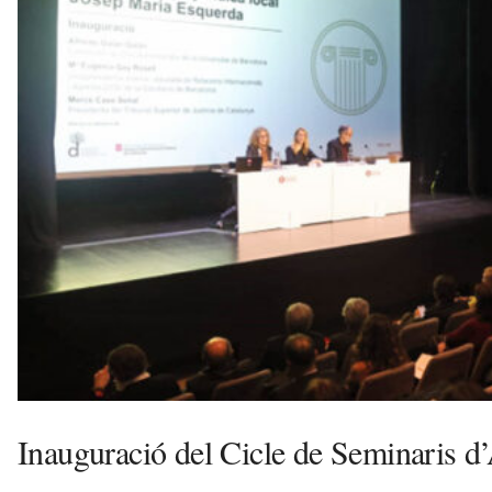
n
y
o
l
a
a
v
u
i
Inauguració del Cicle de Seminaris d’