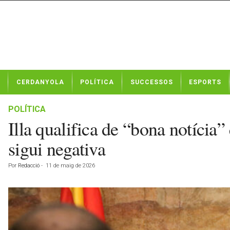
N
CERDANYOLA
POLÍTICA
SUCCESSOS
ESPORTS
o
t
í
POLÍTICA
c
Illa qualifica de “bona notícia”
i
e
sigui negativa
s
d
Por
Redacció
-
11 de maig de 2026
e
C
e
r
d
a