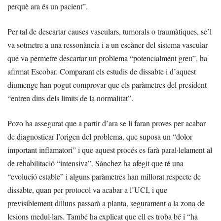
perquè ara és un pacient”.
Per tal de descartar causes vasculars, tumorals o traumàtiques, se’l
va sotmetre a una ressonància i a un escàner del sistema vascular
que va permetre descartar un problema “potencialment greu”, ha
afirmat Escobar. Comparant els estudis de dissabte i d’aquest
diumenge han pogut comprovar que els paràmetres del president
“entren dins dels límits de la normalitat”.
Pozo ha assegurat que a partir d’ara se li faran proves per acabar
de diagnosticar l’origen del problema, que suposa un “dolor
important inflamatori” i que aquest procés es farà paral·lelament al
de rehabilitació “intensiva”. Sánchez ha afegit que té una
“evolució estable” i alguns paràmetres han millorat respecte de
dissabte, quan per protocol va acabar a l’UCI, i que
previsiblement dilluns passarà a planta, segurament a la zona de
lesions medul·lars. També ha explicat que ell es troba bé i “ha