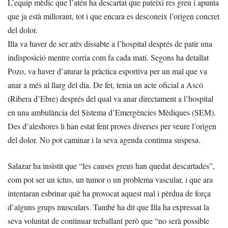
L’equip mèdic que l’atén ha descartat que pateixi res greu i apunta
que ja està millorant, tot i que encara es desconeix l’origen concret
del dolor.
Illa va haver de ser atès dissabte a l’hospital després de patir una
indisposició mentre corria com fa cada matí. Segons ha detallat
Pozo, va haver d’aturar la pràctica esportiva per un mal que va
anar a més al llarg del dia. De fet, tenia un acte oficial a Ascó
(Ribera d’Ebre) després del qual va anar directament a l’hospital
en una ambulància del Sistema d’Emergències Mèdiques (SEM).
Des d’aleshores li han estat fent proves diverses per veure l’origen
del dolor. No pot caminar i la seva agenda continua suspesa.
Salazar ha insistit que “les causes greus han quedat descartades”,
com pot ser un ictus, un tumor o un problema vascular, i que ara
intentaran esbrinar què ha provocat aquest mal i pèrdua de força
d’alguns grups musculars. També ha dit que Illa ha expressat la
seva voluntat de continuar treballant però que “no serà possible