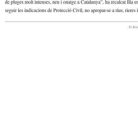
de pluges molt intenses, neu i onatge a Catalunya”, ha recalcat Illa e
n
seguir les indicacions de Protecció Civil, no apropar-se a rius, rieres
y
o
l
- Et Re
a
a
v
u
i