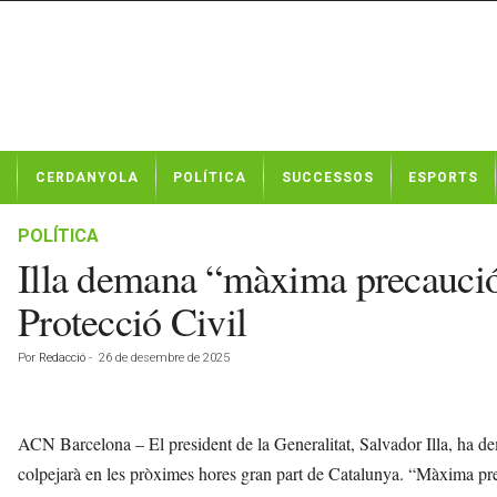
N
CERDANYOLA
POLÍTICA
SUCCESSOS
ESPORTS
o
t
í
POLÍTICA
c
Illa demana “màxima precaució” 
i
e
Protecció Civil
s
d
Por
Redacció
-
26 de desembre de 2025
e
C
e
r
ACN Barcelona – El president de la Generalitat, Salvador Illa, ha d
d
colpejarà en les pròximes hores gran part de Catalunya. “Màxima pre
a