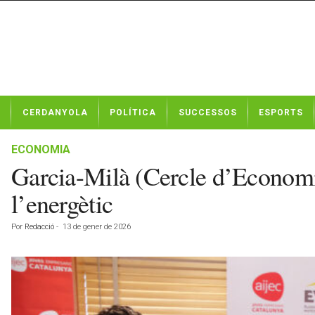
N
CERDANYOLA
POLÍTICA
SUCCESSOS
ESPORTS
o
t
í
ECONOMIA
c
Garcia-Milà (Cercle d’Economia
i
e
l’energètic
s
d
Por
Redacció
-
13 de gener de 2026
e
C
e
r
d
a