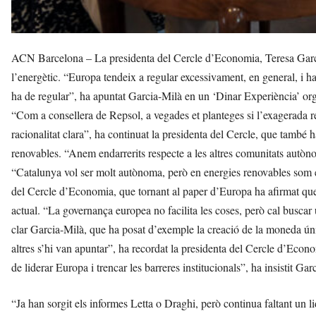
ACN Barcelona – La presidenta del Cercle d’Economia, Teresa Garcia
l’energètic. “Europa tendeix a regular excessivament, en general, i ha
ha de regular”, ha apuntat Garcia-Milà en un ‘Dinar Experiència’ or
“Com a consellera de Repsol, a vegades et planteges si l’exagerada r
racionalitat clara”, ha continuat la presidenta del Cercle, que també
renovables. “Anem endarrerits respecte a les altres comunitats autòn
“Catalunya vol ser molt autònoma, però en energies renovables som e
del Cercle d’Economia, que tornant al paper d’Europa ha afirmat que 
actual. “La governança europea no facilita les coses, però cal buscar
clar Garcia-Milà, que ha posat d’exemple la creació de la moneda úni
altres s’hi van apuntar”, ha recordat la presidenta del Cercle d’Econ
de liderar Europa i trencar les barreres institucionals”, ha insistit Gar
“Ja han sorgit els informes Letta o Draghi, però continua faltant un li