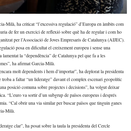
-Milà, ha criticat “l’excessiva regulació” d’Europa en àmbits com
uria de fer un exercici de reflexió sobre què ha de regular i com ho
ganitzat per l’Associació de Joves Empresaris de Catalunya (AIJEC).
egulació posa en dificultat el creixement europeu i sense una
 ha lamentat la “dependència” de Catalunya pel que fa a les
omes”, ha afirmat Garcia-Milà.
ncara molt dependents i hem d’importar”, ha deplorat la presidenta
troba a faltar “un lideratge” davant el complex escenari geopolític
 una posició comuna sobre projectes i decisions”, ha volgut deixar
ca. “L’euro va sortir d’un subgrup de països europeus i després
omia. “Cal obrir una via similar per buscar països que tinguin ganes
cia-Milà.
deratge clar”, ha posat sobre la taula la presidenta del Cercle