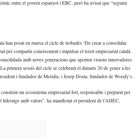
nòmic entre el govern espanyol i ERC, però ha avisat que “seguim
a han posat en marxa el cicle de trobades ‘De crear a consolidar.
al per compartir coneixement i impulsar el teixit empresarial català.
a consolidada amb noves generacions que aporten visions innovadores
La primera sessió del cicle se celebrarà el dimarts 20 de gener a les
president i fundador de Meridia, i Josep Dosta, fundador de Woody’s.
construir un ecosistema empresarial fort, responsable i preparat per
pel lideratge amb valors”, ha manifestat el president de l’AIJEC,