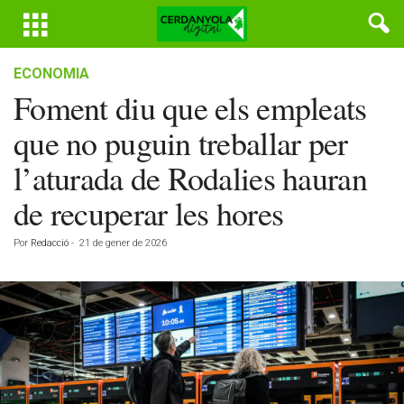
ECONOMIA
Foment diu que els empleats
que no puguin treballar per
l’aturada de Rodalies hauran
de recuperar les hores
Por
Redacció
-
21 de gener de 2026