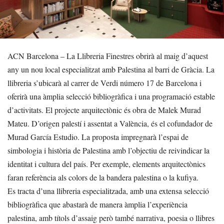
ACN Barcelona – La Llibreria Finestres obrirà al maig d’aquest
any un nou local especialitzat amb Palestina al barri de Gràcia. La
llibreria s’ubicarà al carrer de Verdi número 17 de Barcelona i
oferirà una àmplia selecció bibliogràfica i una programació estable
d’activitats. El projecte arquitectònic és obra de Malek Murad
Mateu. D’origen palestí i assentat a València, és el cofundador de
Murad García Estudio. La proposta impregnarà l’espai de
simbologia i història de Palestina amb l’objectiu de reivindicar la
identitat i cultura del país. Per exemple, elements arquitectònics
faran referència als colors de la bandera palestina o la kufiya.
Es tracta d’una llibreria especialitzada, amb una extensa selecció
bibliogràfica que abastarà de manera àmplia l’experiència
palestina, amb títols d’assaig però també narrativa, poesia o llibres