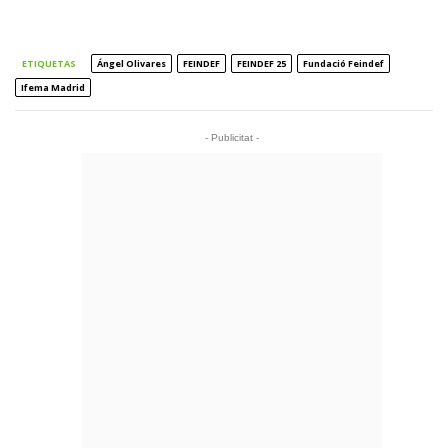
ETIQUETAS
Ángel Olivares
FEINDEF
FEINDEF 25
Fundació Feindef
Ifema Madrid
- Publicitat -