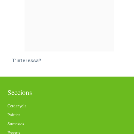
T’interessa?
Seccions
Cerdanyola
Política
Successos
Esports