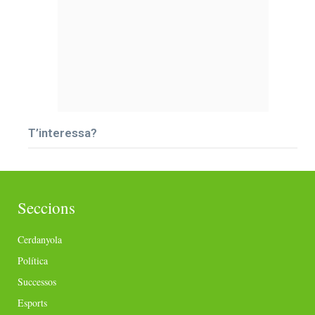
T’interessa?
Seccions
Cerdanyola
Política
Successos
Esports