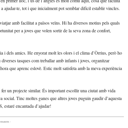
 en primer lloc, l’ús de l’anglès és molt comú aquí, cosa que facilita
ajudar-te, tot i que inicialment pot semblar difícil establir vincles.
iatjar amb facilitat a països veïns. Hi ha diversos motius pels quals
nitat per a joves que volen sortir de la seva zona de confort,
ia i dels amics. He enyorat molt les olors i el clima d’Òrrius, però ho
diverses tasques com treballar amb infants i joves, organitzar
alhora que aprenc eslovè. Estic molt satisfeta amb la meva experiència
 fer un projecte similar. És important escollir una ciutat amb vida
ica social. Tinc moltes ganes que altres joves puguin gaudir d’aquesta
S, estaré encantada d’ajudar!
comanem -