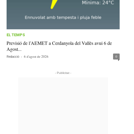
EL TEMPS
Previsió de l’AEMET a Cerdanyola del Vallès avui 6 de
Agost...
-
6 d'agost de 2026
0
Redacció
- Publicitat -