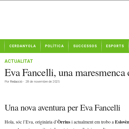
N
CERDANYOLA
POLÍTICA
SUCCESSOS
ESPORTS
o
t
í
ACTUALITAT
c
Eva Fancelli, una maresmenca e
i
e
Por
Redacció
-
28 de novembre de 2025
s
d
e
C
Una nova aventura per Eva Fancelli
e
r
d
Òrrius
Eslovèn
Hola, sóc l’Eva, originària d’
i actualment em trobo a
a