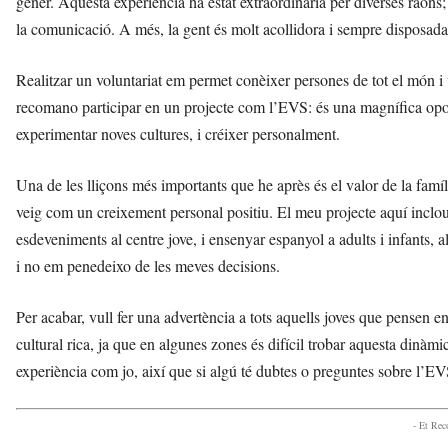
gener. Aquesta experiència ha estat extraordinària per diverses raons;
n
la comunicació. A més, la gent és molt acollidora i sempre disposada a 
y
o
l
Realitzar un voluntariat em permet conèixer persones de tot el món i v
a
recomano participar en un projecte com l’EVS: és una magnífica oportu
a
experimentar noves cultures, i créixer personalment.
v
u
i
Una de les lliçons més importants que he après és el valor de la famíl
veig com un creixement personal positiu. El meu projecte aquí inclou 
esdeveniments al centre jove, i ensenyar espanyol a adults i infants, 
i no em penedeixo de les meves decisions.
Per acabar, vull fer una advertència a tots aquells joves que pensen en
cultural rica, ja que en algunes zones és difícil trobar aquesta dinàm
experiència com jo, així que si algú té dubtes o preguntes sobre l’EV
- Et Re