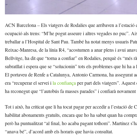
ACN Barcelona – Els viatgers de Rodalies que arribaven a l’estació 
ocupació als trens: “M’he pogut asseure i altres vegades no puc”. Aix
treballar a l’Hospital de Sant Pau. També ha notat menys usuaris Pa
Reixac-Manresa, de la línia R4, “acostumen a anar plens i avui anava
Bellvitge, ha dit que “torna a confiar” en Rodalies, perquè és “més rà
subratllat i espera que se “solucionin” tots els problemes que hi ha a l
El portaveu de Renfe a Catalunya, Antonio Carmona, ha assegurat aque
era “recuperar el servei i
la confiança
per part dels viatgers”. Aquest
ha reconegut que “l’autobús fa masses parades” i confiarà novament e
Tot i això, ha criticat que li ha tocat pagar per accedir a l’estació d
habilitat abonaments gratuïts, encara que ho ha sabut quan ha comprat
però ha puntualitzat “al final, ho acaba pagant tothom”. Martínez s’ha
“anava bé”, d’acord amb els horaris que havia consultat.