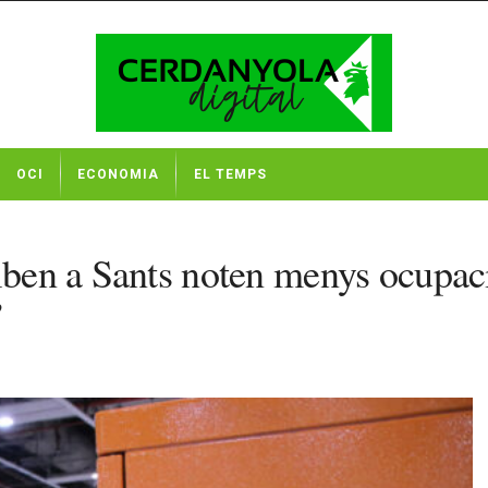
OCI
ECONOMIA
EL TEMPS
riben a Sants noten menys ocupac
”