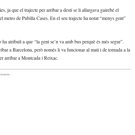
ja que el trajecte per arribar a destí se li allargava gairebé el
del metro de Pubilla Cases. En el seu trajecte ha notat “menys gent”
 ha atribuït a que “la gent se’n va amb bus perquè és més segur”.
ribar a Barcelona, però només li va funcionar al matí i de tornada a la
 per arribar a Montcada i Reixac.
comanem -