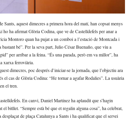
de Sants, aquest dimecres a primera hora del matí, han copsat menys
í ho ha afirmat Glòria Codina, que ve de Castelldefels per anar a
tricia Montoro quan ha pujat a un comboi a l’estació de Montcada i
 bastant bé”. Per la seva part, Julio César Buenaño, que viu a
pid” per arribar a la feina. “És una parada, però em va millor”, ha
a xarxa ferroviària.
st dimecres, poc després d’iniciar-se la jornada, que l’objectiu ara
 és el cas de Glòria Codina: “He tornar a agafar Rodalies”. La usuària
n el tren.
e Castelldefels. En canvi, Daniel Martínez ha aplaudit que s’hagin
 el bitllet. “Sempre està bé que et regalin alguna cosa”, ha celebrat,
 desplaçat de plaça Catalunya a Sants i ha qualificat que el servei