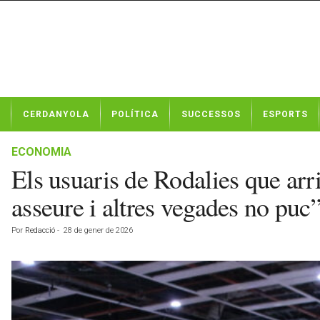
N
CERDANYOLA
POLÍTICA
SUCCESSOS
ESPORTS
o
t
í
ECONOMIA
c
Els usuaris de Rodalies que ar
i
e
asseure i altres vegades no puc
s
d
Por
Redacció
-
28 de gener de 2026
e
C
e
r
d
a