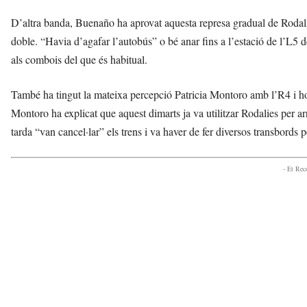
D’altra banda, Buenaño ha aprovat aquesta represa gradual de Rodalies, 
doble. “Havia d’agafar l’autobús” o bé anar fins a l’estació de l’L5 
als combois del que és habitual.
També ha tingut la mateixa percepció Patricia Montoro amb l’R4 i ho
Montoro ha explicat que aquest dimarts ja va utilitzar Rodalies per ar
tarda “van cancel·lar” els trens i va haver de fer diversos transbords
- Et Re