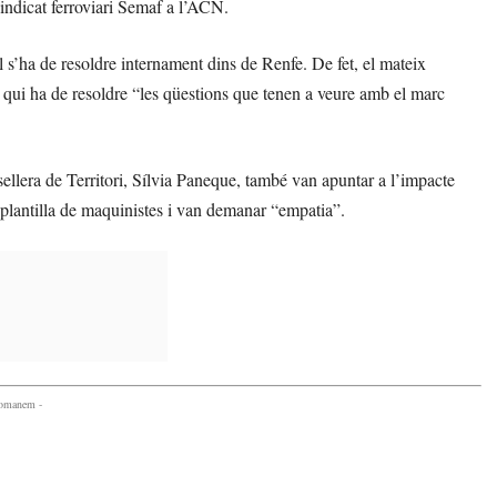
 sindicat ferroviari Semaf a l’ACN.
al s’ha de resoldre internament dins de Renfe. De fet, el mateix
s qui ha de resoldre “les qüestions que tenen a veure amb el marc
llera de Territori, Sílvia Paneque, també van apuntar a l’impacte
 plantilla de maquinistes i van demanar “empatia”.
comanem -