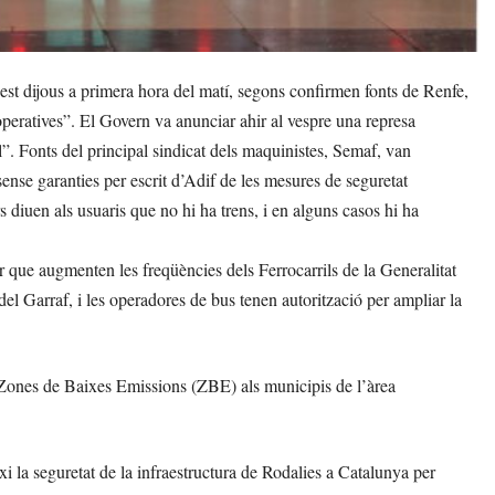
st dijous a primera hora del matí, segons confirmen fonts de Renfe,
operatives”. El Govern va anunciar ahir al vespre una represa
il”. Fonts del principal sindicat dels maquinistes, Semaf, van
ense garanties per escrit d’Adif de les mesures de seguretat
 diuen als usuaris que no hi ha trens, i en alguns casos hi ha
ar que augmenten les freqüències dels Ferrocarrils de la Generalitat
l Garraf, i les operadores de bus tenen autorització per ampliar la
s Zones de Baixes Emissions (ZBE) als municipis de l’àrea
 la seguretat de la infraestructura de Rodalies a Catalunya per