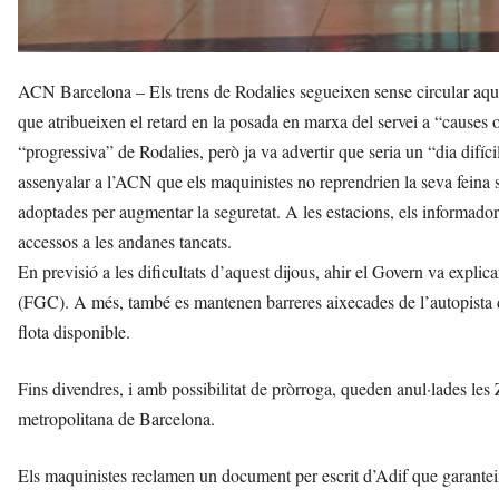
ACN Barcelona – Els trens de Rodalies segueixen sense circular aque
que atribueixen el retard en la posada en marxa del servei a “causes 
“progressiva” de Rodalies, però ja va advertir que seria un “dia difíc
assenyalar a l’ACN que els maquinistes no reprendrien la seva feina s
adoptades per augmentar la seguretat. A les estacions, els informadors
accessos a les andanes tancats.
En previsió a les dificultats d’aquest dijous, ahir el Govern va explic
(FGC). A més, també es mantenen barreres aixecades de l’autopista de
flota disponible.
Fins divendres, i amb possibilitat de pròrroga, queden anul·lades le
metropolitana de Barcelona.
Els maquinistes reclamen un document per escrit d’Adif que garanteixi