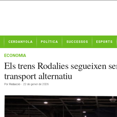
N
CERDANYOLA
POLÍTICA
SUCCESSOS
ESPORTS
o
t
í
ECONOMIA
c
Els trens Rodalies segueixen se
i
e
transport alternatiu
s
d
Por
Redacció
-
22 de gener de 2026
e
C
e
r
d
a