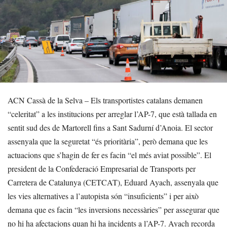
ACN Cassà de la Selva – Els transportistes catalans demanen
“celeritat” a les institucions per arreglar l’AP-7, que està tallada en
sentit sud des de Martorell fins a Sant Sadurní d’Anoia. El sector
assenyala que la seguretat “és prioritària”, però demana que les
actuacions que s’hagin de fer es facin “el més aviat possible”. El
president de la Confederació Empresarial de Transports per
Carretera de Catalunya (CETCAT), Eduard Ayach, assenyala que
les vies alternatives a l’autopista són “insuficients” i per això
demana que es facin “les inversions necessàries” per assegurar que
no hi ha afectacions quan hi ha incidents a l’AP-7. Ayach recorda