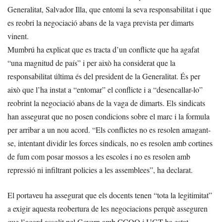
Generalitat, Salvador Illa, que entomi la seva responsabilitat i que
es reobri la negociació abans de la vaga prevista per dimarts
vinent.
Mumbrú ha explicat que es tracta d’un conflicte que ha agafat
“una magnitud de país” i per això ha considerat que la
responsabilitat última és del president de la Generalitat. És per
això que l’ha instat a “entomar” el conflicte i a “desencallar-lo”
reobrint la negociació abans de la vaga de dimarts. Els sindicats
han assegurat que no posen condicions sobre el marc i la formula
per arribar a un nou acord. “Els conflictes no es resolen amagant-
se, intentant dividir les forces sindicals, no es resolen amb cortines
de fum com posar mossos a les escoles i no es resolen amb
repressió ni infiltrant policies a les assemblees”, ha declarat.
El portaveu ha assegurat que els docents tenen “tota la legitimitat”
a exigir aquesta reobertura de les negociacions perquè asseguren
que l’acord assolit pel Govern amb CCOO i UGT ha estat