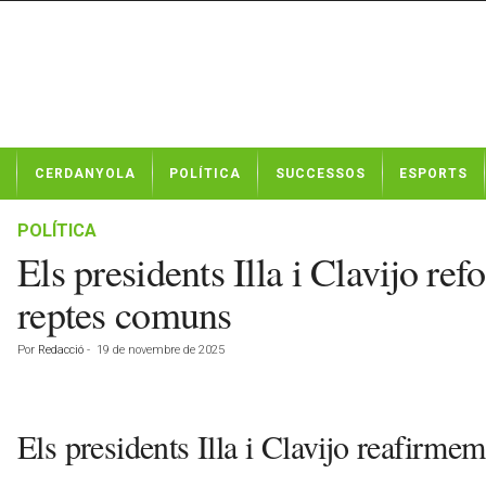
N
CERDANYOLA
POLÍTICA
SUCCESSOS
ESPORTS
o
t
í
POLÍTICA
c
Els presidents Illa i Clavijo ref
i
e
reptes comuns
s
d
Por
Redacció
-
19 de novembre de 2025
e
C
e
r
Els presidents Illa i Clavijo reafirmem l
d
a