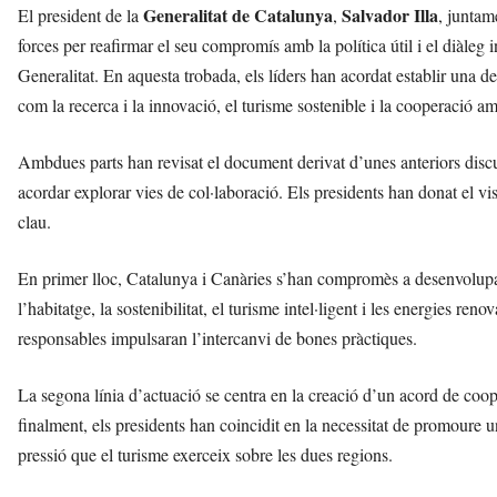
Generalitat de Catalunya
Salvador Illa
n
El president de la
,
, juntam
y
forces per reafirmar el seu compromís amb la política útil i el diàleg
o
Generalitat. En aquesta trobada, els líders han acordat establir una 
l
com la recerca i la innovació, el turisme sostenible i la cooperació a
a
a
v
Ambdues parts han revisat el document derivat d’unes anteriors discus
u
acordar explorar vies de col·laboració. Els presidents han donat el vis
i
clau.
En primer lloc, Catalunya i Canàries s’han compromès a desenvolupa
l’habitatge, la sostenibilitat, el turisme intel·ligent i les energies r
responsables impulsaran l’intercanvi de bones pràctiques.
La segona línia d’actuació se centra en la creació d’un acord de coope
finalment, els presidents han coincidit en la necessitat de promoure u
pressió que el turisme exerceix sobre les dues regions.