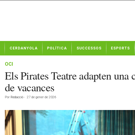
N
CERDANYOLA
POLÍTICA
SUCCESSOS
ESPORTS
o
t
í
OCI
c
Els Pirates Teatre adapten una 
i
e
de vacances
s
d
Por
Redacció
-
27 de gener de 2026
e
C
e
r
d
a