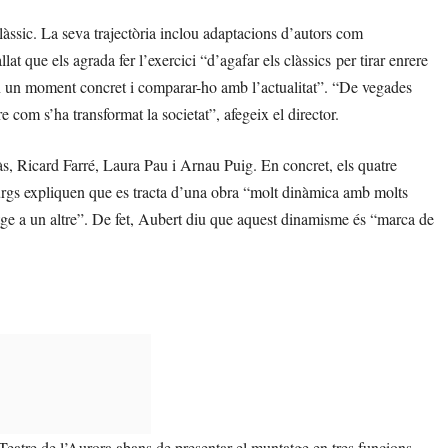
làssic. La seva trajectòria inclou adaptacions d’autors com
t que els agrada fer l’exercici “d’agafar els clàssics per tirar enrere
 en un moment concret i comparar-ho amb l’actualitat”. “De vegades
e com s’ha transformat la societat”, afegeix el director.
yàs, Ricard Farré, Laura Pau i Arnau Puig. En concret, els quatre
urgs expliquen que es tracta d’una obra “molt dinàmica amb molts
tge a un altre”. De fet, Aubert diu que aquest dinamisme és “marca de
l Teatre de l’Aurora abans de presentar el muntatge en tres funcions