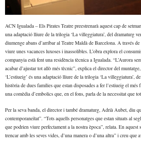
ACN Igualada – Els Pirates Teatre preestrenarà aquest cap de setmana
una adaptació lliure de la trilogia ‘La villeggiatura’, del dramaturg 
diumenge abans d’arribar al Teatre Maldà de Barcelona. A través de l
viure unes vacances luxoses i inassolibles. L’obra explora el consumi
companyia està fent una residència tècnica a Igualada. “L’Aurora semp
acabar d’ajustar tot allò més tècnic”, explica el director del muntatge
‘L’estiueig’ és una adaptació lliure de la trilogia ‘La villeggiatura’
història de dues famílies que estan disposades a fer l’estiueig el més
una comèdia d’embolics que, en el fons, parla de la necessitat que t
Per la seva banda, el director i també dramaturg, Adrià Aubet, diu que 
contemporaneïtat”. “Tots aquells personatges que estan situats al se
que podrien viure perfectament a la nostra època”, relata. En aquest s
trencar amb les seves vides, d’una manera o d’una altra” i creu que av