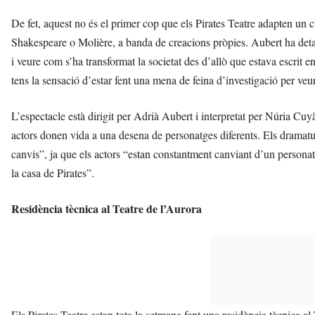
De fet, aquest no és el primer cop que els Pirates Teatre adapten un c
Shakespeare o Molière, a banda de creacions pròpies. Aubert ha detalla
i veure com s’ha transformat la societat des d’allò que estava escrit
tens la sensació d’estar fent una mena de feina d’investigació per veur
L’espectacle està dirigit per Adrià Aubert i interpretat per Núria Cu
actors donen vida a una desena de personatges diferents. Els dramat
canvis”, ja que els actors “estan constantment canviant d’un persona
la casa de Pirates”.
Residència tècnica al Teatre de l’Aurora
Els Pirates Teatre estan tota la setmana fent una residència tècnica a