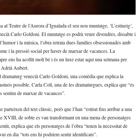
 al Teatre de l’Aurora d’Igualada el seu nou muntatge, ‘L’estiueig’,
venecià Carlo Goldoni. El muntatge es podrà veure divendres, dissabte i
’humor i la música, l’obra retrata dues famílies obsessionades amb
sme i la pressió social per haver de marxar de vacances. La
re ens ha acollit molt bé i és un luxe estar aquí una setmana per
, Adrià Aubert.
, del dramaturg venecià Carlo Goldoni, una comèdia que explica la
 fastuós possible. Carla Coll, una de les dramaturgues, explica que “és
ots sentim de marxar de vacances”.
parteixen del text clàssic, però que l’han “estirat fins arribar a una
gle XVIII, de sobte es van transformant en una mena de personatges
entit, explica que els personatges de l’obra “tenen la necessitat de
ui en dia “tots ens hi podríem sentir identificats”.