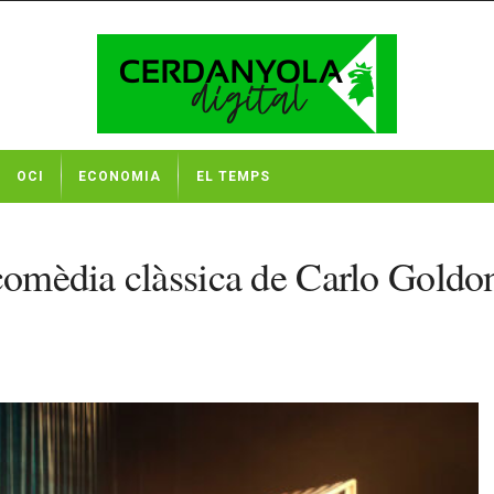
OCI
ECONOMIA
EL TEMPS
comèdia clàssica de Carlo Goldon