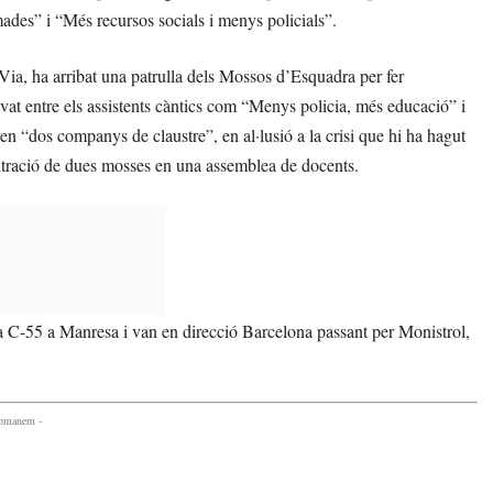
ades” i “Més recursos socials i menys policials”.
Via, ha arribat una patrulla dels Mossos d’Esquadra per fer
vat entre els assistents càntics com “Menys policia, més educació” i
n “dos companys de claustre”, en al·lusió a la crisi que hi ha hagut
filtració de dues mosses en una assemblea de docents.
 la C-55 a Manresa i van en direcció Barcelona passant per Monistrol,
comanem -