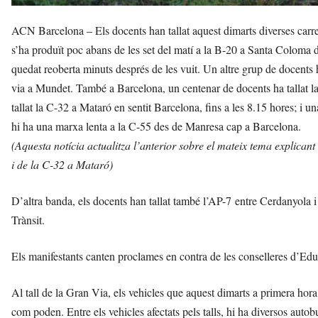
ACN Barcelona – Els docents han tallat aquest dimarts diverses carre
s’ha produït poc abans de les set del matí a la B-20 a Santa Coloma de 
quedat reoberta minuts després de les vuit. Un altre grup de docents ha
via a Mundet. També a Barcelona, un centenar de docents ha tallat la
tallat la C-32 a Mataró en sentit Barcelona, fins a les 8.15 hores; i 
hi ha una marxa lenta a la C-55 des de Manresa cap a Barcelona.
(Aquesta notícia actualitza l’anterior sobre el mateix tema explica
i de la C-32 a Mataró)
D’altra banda, els docents han tallat també l’AP-7 entre Cerdanyola i
Trànsit.
Els manifestants canten proclames en contra de les conselleres d’Educa
Al tall de la Gran Via, els vehicles que aquest dimarts a primera hora v
com poden. Entre els vehicles afectats pels talls, hi ha diversos autob