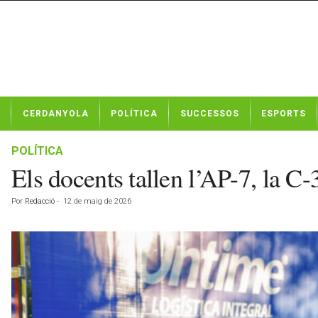
N
CERDANYOLA
POLÍTICA
SUCCESSOS
ESPORTS
o
t
í
POLÍTICA
c
Els docents tallen l’AP-7, la C
i
e
Por
Redacció
-
12 de maig de 2026
s
d
e
C
e
r
d
a