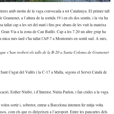
teres amb motiu de la vaga convocada a tot Catalunya. El primer tall
Gramenet, a l’altura de la sortida 19 i en els dos sentits, i la via ha
 tallat cap a les set del matí i fins poc abans de les vuit la mateixa
 Gran Via a la zona de Can Batlló. Cap a les 7.20 un altre grup ha
una mica més tard s’ha tallat l’AP-7 a Montornès en sentit sud. A més,
nt que s’han reobert els talls de la B-20 a Santa Coloma de Gramenet
 Sant Cugat del Vallès i la C-17 a Malla, segons el Servei Català de
ció, Esther Niubó, i d’Interior, Núria Parlon, i fan crides a la vaga.
olen sortir i, sobretot, entrar a Barcelona intenten fer mitja volta
usos, com els que es dirigeixen a l’aeroport. Entre les pancartes dels