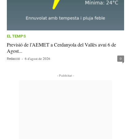
EL TEMPS
Previsió de l’AEMET a Cerdanyola del Vallès avui 6 de
Agost...
-
6 d'agost de 2026
0
Redacció
- Publicitat -