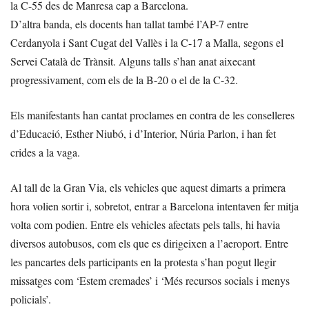
la C-55 des de Manresa cap a Barcelona.
D’altra banda, els docents han tallat també l’AP-7 entre
Cerdanyola i Sant Cugat del Vallès i la C-17 a Malla, segons el
Servei Català de Trànsit. Alguns talls s’han anat aixecant
progressivament, com els de la B-20 o el de la C-32.
Els manifestants han cantat proclames en contra de les conselleres
d’Educació, Esther Niubó, i d’Interior, Núria Parlon, i han fet
crides a la vaga.
Al tall de la Gran Via, els vehicles que aquest dimarts a primera
hora volien sortir i, sobretot, entrar a Barcelona intentaven fer mitja
volta com podien. Entre els vehicles afectats pels talls, hi havia
diversos autobusos, com els que es dirigeixen a l’aeroport. Entre
les pancartes dels participants en la protesta s’han pogut llegir
missatges com ‘Estem cremades’ i ‘Més recursos socials i menys
policials’.