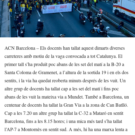
ACN Barcelona – Els docents han tallat aquest dimarts diverses
carreteres amb motiu de la vaga convocada a tot Catalunya. El
primer tall s’ha produït poc abans de les set del matí a la B-20 a
Santa Coloma de Gramenet, a l’altura de la sortida 19 i en els dos
sentits, i la via ha quedat reoberta minuts després de les vuit. Un
altre grup de docents ha tallat cap a les set del matí i fins poc
abans de les vuit la mateixa via a Mundet. També a Barcelona, un
centenar de docents ha tallat la Gran Via a la zona de Can Batlló.
Cap a les 7.20 un altre grup ha tallat la C-32 a Mataró en sentit
Barcelona, fins a les 8.15 hores; i una mica més tard s’ha tallat
l’AP-7 a Montornès en sentit sud. A més, hi ha una marxa lenta a